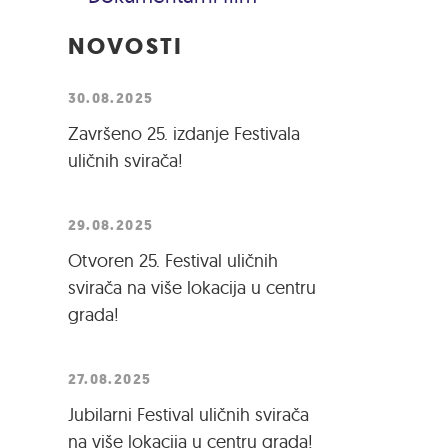
NOVOSTI
30.08.2025
Završeno 25. izdanje Festivala
uličnih svirača!
29.08.2025
Otvoren 25. Festival uličnih
svirača na više lokacija u centru
grada!
27.08.2025
Jubilarni Festival uličnih svirača
na više lokacija u centru grada!