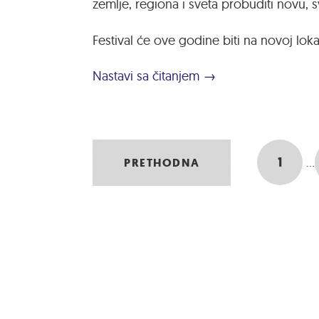
zemlje, regiona i sveta probuditi novu, 
Festival će ove godine biti na novoj lok
Nastavi sa čitanjem →
1
…
PRETHODNA