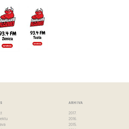
US
ARHIVA
kt
2017.
jektu
2016.
ava
2015.