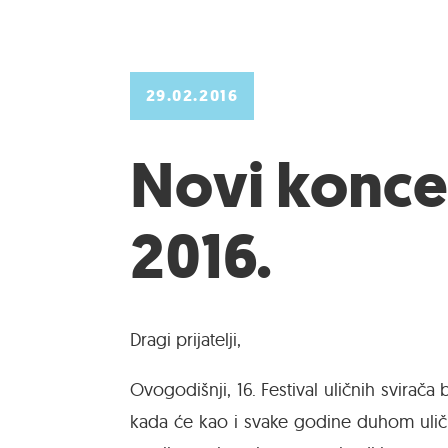
29.02.2016
Novi koncep
2016.
Dragi prijatelji,
Ovogodišnji, 16. Festival uličnih svira
kada će kao i svake godine duhom uličn