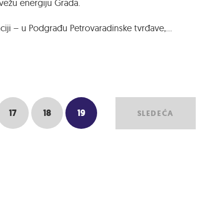
svežu energiju Grada.
aciji – u Podgrađu Petrovaradinske tvrđave,…
17
18
19
SLEDEĆA