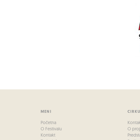
MENI
CIRK
Početna
Konta
O Festivalu
O pro
Kontakt
Predst