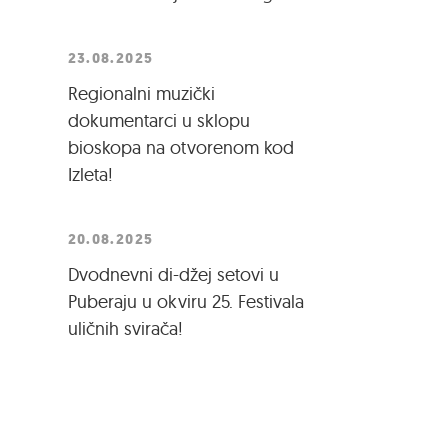
23.08.2025
Regionalni muzički
dokumentarci u sklopu
bioskopa na otvorenom kod
Izleta!
20.08.2025
Dvodnevni di-džej setovi u
Puberaju u okviru 25. Festivala
uličnih svirača!