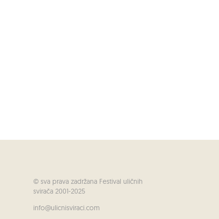
© sva prava zadržana Festival uličnih
svirača 2001-2025
info@ulicnisviraci.com