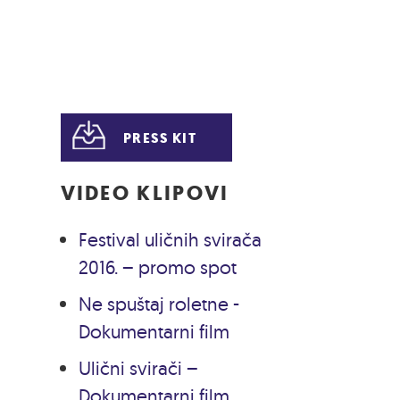
PRESS KIT
VIDEO KLIPOVI
Festival uličnih svirača
2016. – promo spot
Ne spuštaj roletne -
Dokumentarni film
Ulični svirači –
Dokumentarni film