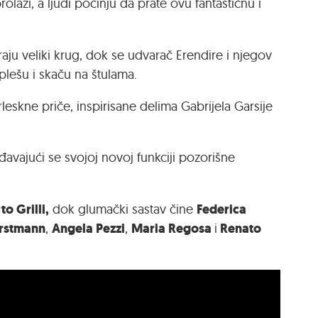
rolazi, a ljudi počinju da prate ovu fantastičnu i
aju veliki krug, dok se udvarač Erendire i njegov
plešu i skaču na štulama.
leskne priče, inspirisane delima Gabrijela Garsije
đavajući se svojoj novoj funkciji pozorišne
o Grilli,
Federica
dok glumački sastav čine
rstmann
Angela Pezzi
Maria Regosa
Renato
,
,
i