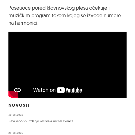
Posetioce pored klovnovskog plesa očekuje i
muzičkim program tokom kojeg se izvode numere
na harmonici.
NOVOSTI
30.08.2025
Završeno 25. izdanje Festivala uličnih svirača!
29.08.2025