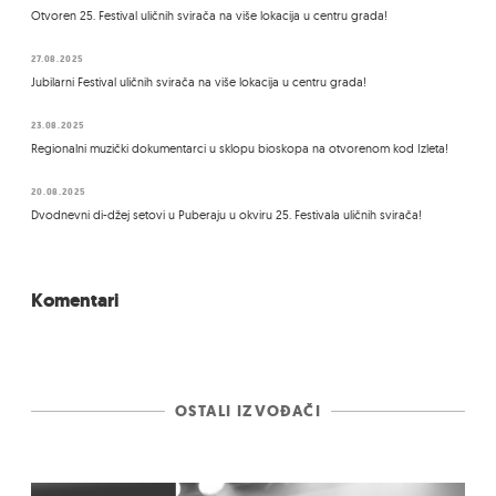
Otvoren 25. Festival uličnih svirača na više lokacija u centru grada!
27.08.2025
Jubilarni Festival uličnih svirača na više lokacija u centru grada!
23.08.2025
Regionalni muzički dokumentarci u sklopu bioskopa na otvorenom kod Izleta!
20.08.2025
Dvodnevni di-džej setovi u Puberaju u okviru 25. Festivala uličnih svirača!
Komentari
OSTALI IZVOĐAČI