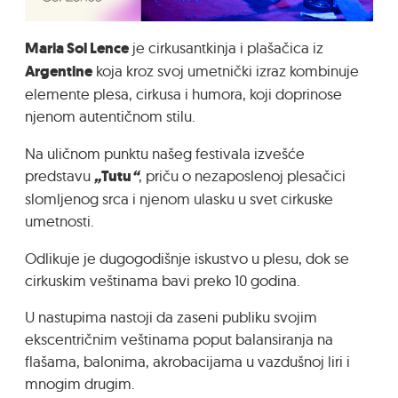
Maria Sol Lence
je cirkusantkinja i plašačica iz
Argentine
koja kroz svoj umetnički izraz kombinuje
elemente plesa, cirkusa i humora, koji doprinose
njenom autentičnom stilu.
Na uličnom punktu našeg festivala izvešće
predstavu
„
Tutu
“
, priču o nezaposlenoj plesačici
slomljenog srca i njenom ulasku u svet cirkuske
umetnosti.
Odlikuje je dugogodišnje iskustvo u plesu, dok se
cirkuskim veštinama bavi preko 10 godina.
U nastupima nastoji da zaseni publiku svojim
ekscentričnim veštinama poput balansiranja na
flašama, balonima, akrobacijama u vazdušnoj liri i
mnogim drugim.