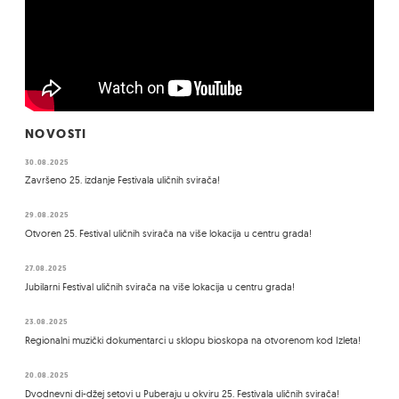
NOVOSTI
30.08.2025
Završeno 25. izdanje Festivala uličnih svirača!
29.08.2025
Otvoren 25. Festival uličnih svirača na više lokacija u centru grada!
27.08.2025
Jubilarni Festival uličnih svirača na više lokacija u centru grada!
23.08.2025
Regionalni muzički dokumentarci u sklopu bioskopa na otvorenom kod Izleta!
20.08.2025
Dvodnevni di-džej setovi u Puberaju u okviru 25. Festivala uličnih svirača!