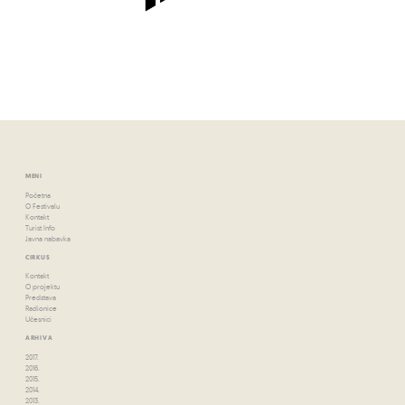
MENI
Početna
O Festivalu
Kontakt
Turist Info
Javna nabavka
CIRKUS
Kontakt
O projektu
Predstava
Radionice
Učesnici
ARHIVA
2017.
2016.
2015.
2014.
2013.