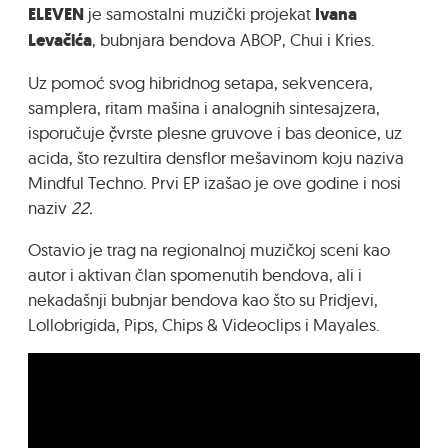
ELEVEN
je samostalni muzički projekat
Ivana
Levačića
, bubnjara bendova ABOP, Chui i Kries.
Uz pomoć svog hibridnog setapa, sekvencera,
samplera, ritam mašina i analognih sintesajzera,
isporučuje č̣vrste plesne gruvove i bas deonice, uz
acida, što rezultira densflor mešavinom koju naziva
Mindful Techno. Prvi EP izašao je ove godine i nosi
naziv
22.
Ostavio je trag na regionalnoj muzičkoj sceni kao
autor i aktivan član spomenutih bendova, ali i
nekadašnji bubnjar bendova kao što su Pridjevi,
Lollobrigida, Pips, Chips & Videoclips i Mayales.