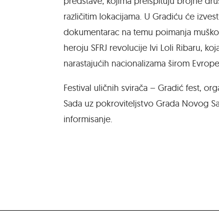
predstave, kojima preispituju brojne dru
različitim lokacijama. U Gradiću će izves
dokumentarac na temu poimanja muškosti,
heroju SFRJ revolucije Ivi Loli Ribaru, ko
narastajućih nacionalizama širom Evrope
Festival uličnih svirača – Gradić fest, o
Sada uz pokroviteljstvo Grada Novog Sada
informisanje.