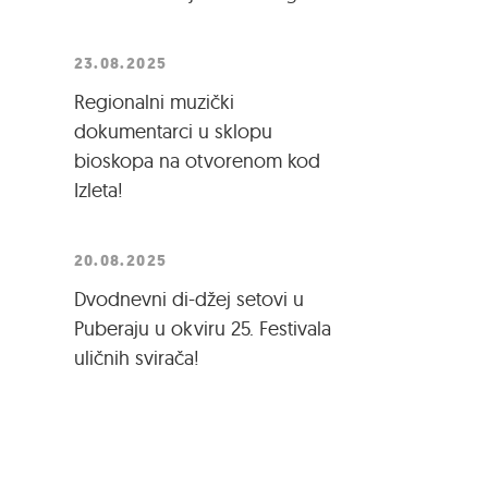
23.08.2025
Regionalni muzički
dokumentarci u sklopu
bioskopa na otvorenom kod
Izleta!
20.08.2025
Dvodnevni di-džej setovi u
Puberaju u okviru 25. Festivala
uličnih svirača!