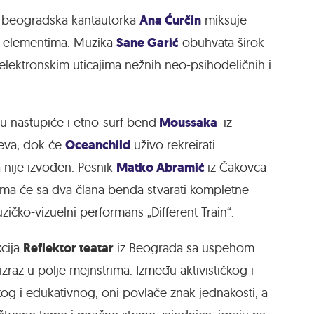
Ana Ćurčin
, beogradska kantautorka
miksuje
Sane Garić
op elementima. Muzika
obuhvata širok
elektronskim uticajima nežnih neo-psihodeličnih i
Moussaka
u nastupiće i etno-surf bend
iz
Oceanchild
čeva, dok će
uživo rekreirati
Matko Abramić
a nije izvođen. Pesnik
iz Čakovca
ima će sa dva člana benda stvarati kompletne
zičko-vizuelni performans „Different Train“.
Reflektor teatar
cija
iz Beograda sa uspehom
izraz u polje mejnstrima. Između aktivističkog i
skog i edukativnog, oni povlače znak jednakosti, a