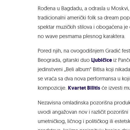
Rođena u Bagdadu, a odrasla u Moskvi
tradicionalni američki folk sa dream p
spektar muzičkih stilova i obogaćena je 
no wave pesmama plesnog karaktera.
Pored njih, na ovogodišnjem Gradić fest
Ljubičice
Beograda, gitarski duo
iz Pan
jedinstveni „Beli album“ Bitlsa koji nikad
se vraća sa dva nova performansa u koj
Kvartet Bilitis
kompozicije.
će izvesti mu
Nezavisna omladinska pozorišna produk
uvodi angažovan nov i različit pozorišni 
umetničkog, ličnog i političkog ili estet