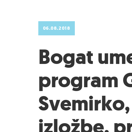
06.08.2018
Bogat ume
program G
Svemirko, 
izložbe, 