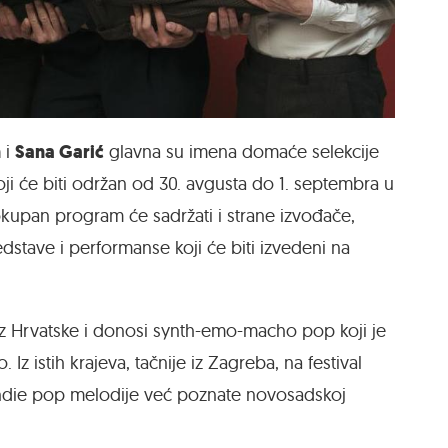
n
Sana Garić
i
glavna su imena domaće selekcije
 koji će biti održan od 30. avgusta do 1. septembra u
kupan program će sadržati i strane izvođače,
edstave i performanse koji će biti izvedeni na
iz Hrvatske i donosi synth-emo-macho pop koji je
z istih krajeva, tačnije iz Zagreba, na festival
indie pop melodije već poznate novosadskoj