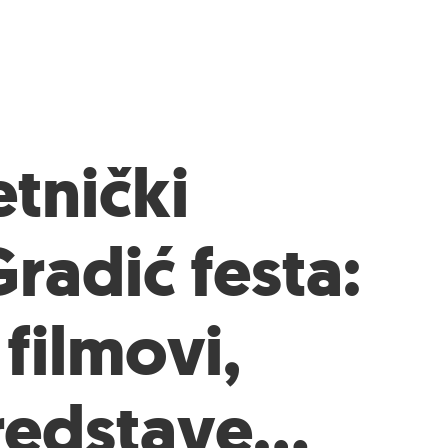
tnički
radić festa:
filmovi,
predstave…