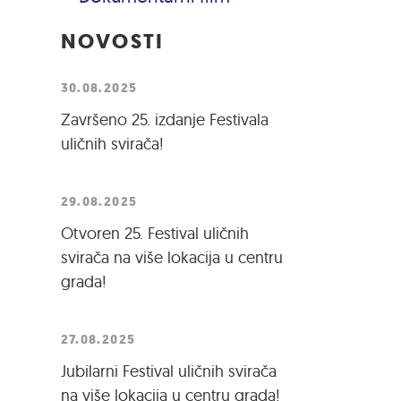
NOVOSTI
30.08.2025
Završeno 25. izdanje Festivala
uličnih svirača!
29.08.2025
Otvoren 25. Festival uličnih
svirača na više lokacija u centru
grada!
27.08.2025
Jubilarni Festival uličnih svirača
na više lokacija u centru grada!