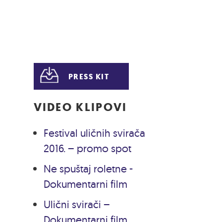
PRESS KIT
VIDEO KLIPOVI
Festival uličnih svirača
2016. – promo spot
Ne spuštaj roletne -
Dokumentarni film
Ulični svirači –
Dokumentarni film