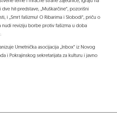
štvene teme i mračne strane zajednice, igraju na
ti dve hit-predstave, „Muškarčine“, pozorišni
 i „Smrt fašizmu! O Ribarima i Slobodi“, priču o
ja nudi reviziju borbe protiv fašizma u doba
.
rganizuje Umetnička asocijacija „Inbox“ iz Novog
 i Pokrajinskog sekretarijata za kulturu i javno