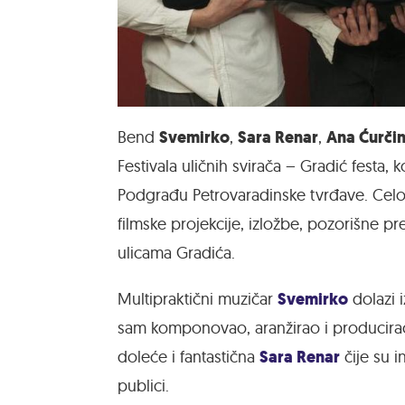
Svemirko
Sara Renar
Ana
Ćurči
Bend
,
,
Festivala uličnih svirača – Gradić festa,
Podgrađu Petrovaradinske tvrđave. Celo
filmske projekcije, izložbe, pozorišne pr
ulicama Gradića.
Svemirko
Multipraktični muzičar
dolazi 
sam komponovao, aranžirao i producirao. I
Sara Renar
doleće i fantastična
čije su 
publici.