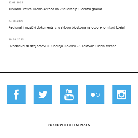
27.08.2025
Jubilarni Festival uličnih svirača na više lokacija u centru grada!
23.08.2025
Regionalni muzički dokumentarci u sklopu bioskopa na otvorenom kod Izleta!
20.08.2025
Dvodnevni di-džej setovi u Puberaju u okviru 25. Festivala uličnih svirača!
POKROVITELJI FESTIVALA