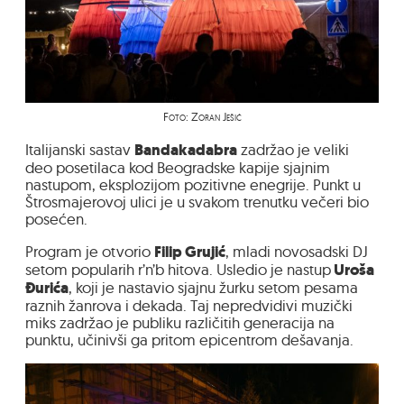
Foto: Zoran Ješić
Italijanski sastav
Bandakadabra
zadržao je veliki
deo posetilaca kod Beogradske kapije sjajnim
nastupom, eksplozijom pozitivne enegrije. Punkt u
Štrosmajerovoj ulici je u svakom trenutku večeri bio
posećen.
Program je otvorio
Filip Grujić
, mladi novosadski DJ
setom popularih r’n’b hitova. Usledio je nastup
Uroša
Đurića
, koji je nastavio sjajnu žurku setom pesama
raznih žanrova i dekada. Taj nepredvidivi muzički
miks zadržao je publiku različitih generacija na
punktu, učinivši ga pritom epicentrom dešavanja.