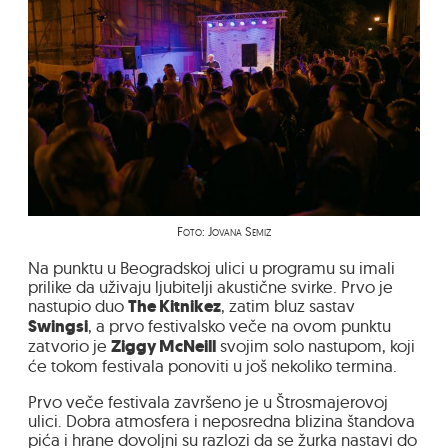
Foto: Jovana Semiz
Na punktu u Beogradskoj ulici u programu su imali
prilike da uživaju ljubitelji akustične svirke. Prvo je
nastupio duo
The Kitnikez
, zatim bluz sastav
Swingsi
, a prvo festivalsko veče na ovom punktu
zatvorio je
Ziggy McNeill
svojim solo nastupom, koji
će tokom festivala ponoviti u još nekoliko termina.
Prvo veče festivala završeno je u Štrosmajerovoj
ulici. Dobra atmosfera i neposredna blizina štandova
pića i hrane dovoljni su razlozi da se žurka nastavi do