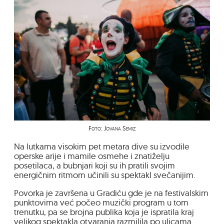
Foto: Jovana Semiz
Na lutkama visokim pet metara dive su izvodile
operske arije i mamile osmehe i znatiželju
posetilaca, a bubnjari koji su ih pratili svojim
energičnim ritmom učinili su spektakl svečanijim.
Povorka je završena u Gradiću gde je na festivalskim
punktovima već počeo muzički program u tom
trenutku, pa se brojna publika koja je ispratila kraj
velikog spektakla otvaranja razmilila po ulicama