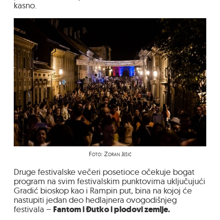
kasno.
Foto: Zoran Ješić
Druge festivalske večeri posetioce očekuje bogat
program na svim festivalskim punktovima uključujući
Gradić bioskop kao i Rampin put, bina na kojoj će
nastupiti jedan deo hedlajnera ovogodišnjeg
festivala –
Fantom i Đutko i plodovi zemlje.