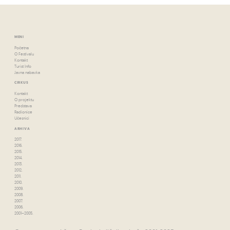
MENI
Početna
O Festivalu
Kontakt
Turist Info
Javna nabavka
CIRKUS
Kontakt
O projektu
Predstava
Radionice
Učesnici
ARHIVA
2017.
2016.
2015.
2014.
2013.
2012.
2011.
2010.
2009.
2008.
2007.
2006.
2001–2005.