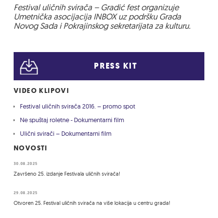
Festival uličnih svirača – Gradić fest organizuje
Umetnička asocijacija INBOX uz podršku Grada
Novog Sada i Pokrajinskog sekretarijata za kulturu.
PRESS KIT
VIDEO KLIPOVI
Festival uličnih svirača 2016. – promo spot
Ne spuštaj roletne - Dokumentarni film
Ulični svirači – Dokumentarni film
NOVOSTI
30.08.2025
Završeno 25. izdanje Festivala uličnih svirača!
29.08.2025
Otvoren 25. Festival uličnih svirača na više lokacija u centru grada!