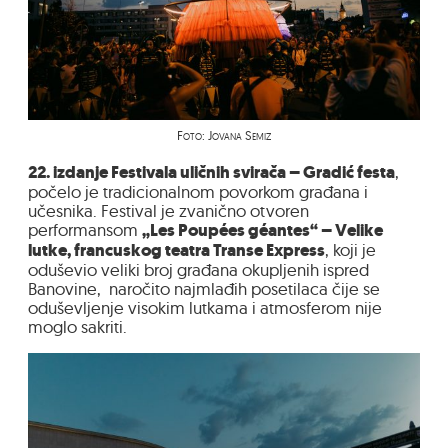
Foto: Jovana Semiz
22. izdanje Festivala uličnih svirača – Gradić festa
,
počelo je tradicionalnom povorkom građana i
učesnika. Festival je zvanično otvoren
performansom
„Les Poupées géantes“ – Velike
lutke, francuskog teatra Transe Express
, koji je
oduševio veliki broj građana okupljenih ispred
Banovine, naročito najmlađih posetilaca čije se
oduševljenje visokim lutkama i atmosferom nije
moglo sakriti.