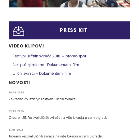
PRESS KIT
VIDEO KLIPOVI
Festival uličnih svirača 2016. – promo spot
Ne spuštaj roletne - Dokumentarni film
Ulični svirači – Dokumentarni film
NOVOSTI
30.08.2025
Završeno 25. izdanje Festivala uličnih svirača!
29.08.2025
Otvoren 25. Festival uličnih svirača na više lokacija u centru grada!
27.08.2025
Jubilarni Festival uličnih svirača na više lokacija u centru grada!