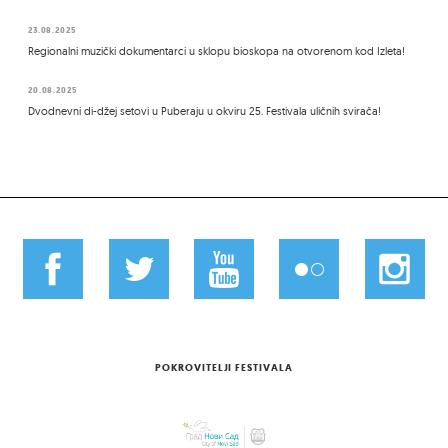
23.08.2025
Regionalni muzički dokumentarci u sklopu bioskopa na otvorenom kod Izleta!
20.08.2025
Dvodnevni di-džej setovi u Puberaju u okviru 25. Festivala uličnih svirača!
POKROVITELJI FESTIVALA