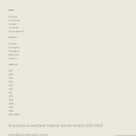
MENI
Početna
O Festivalu
Kontakt
Turist Info
Javna nabavka
CIRKUS
Kontakt
O projektu
Predstava
Radionice
Učesnici
ARHIVA
2017.
2016.
2015.
2014.
2013.
2012.
2011.
2010.
2009.
2008.
2007.
2006.
2001–2005.
© sva prava zadržana Festival uličnih svirača 2001-2025
info@ulicnisviraci.com