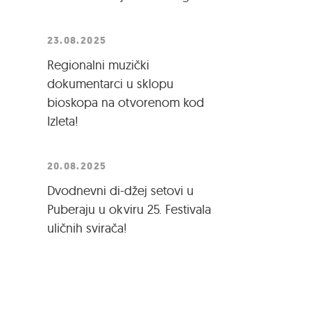
23.08.2025
Regionalni muzički
dokumentarci u sklopu
bioskopa na otvorenom kod
Izleta!
20.08.2025
Dvodnevni di-džej setovi u
Puberaju u okviru 25. Festivala
uličnih svirača!