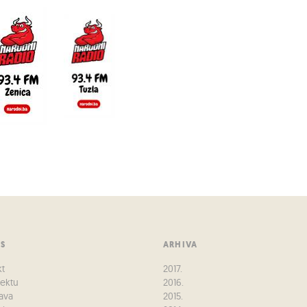
US
ARHIVA
kt
2017.
jektu
2016.
ava
2015.