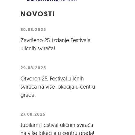
NOVOSTI
30.08.2025
Završeno 25. izdanje Festivala
uličnih svirača!
29.08.2025
Otvoren 25. Festival uličnih
svirača na više lokacija u centru
grada!
27.08.2025
Jubilarni Festival uličnih svirača
na više lokacija u centru grada!