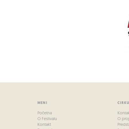
MENI
CIRK
Početna
Konta
O Festivalu
O pro
Kontakt
Predst