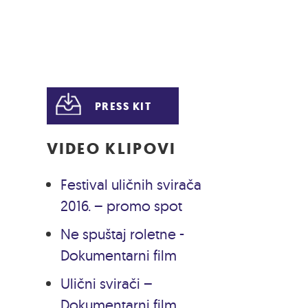
PRESS KIT
VIDEO KLIPOVI
Festival uličnih svirača
2016. – promo spot
Ne spuštaj roletne -
Dokumentarni film
Ulični svirači –
Dokumentarni film