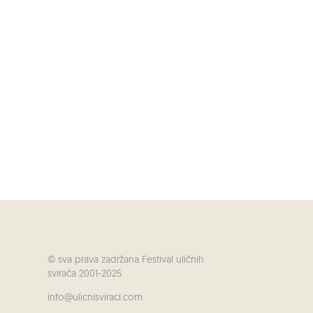
© sva prava zadržana Festival uličnih
svirača 2001-2025
info@ulicnisviraci.com