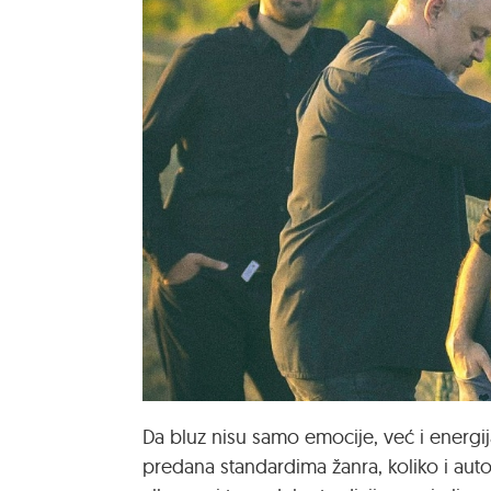
Da bluz nisu samo emocije, već i energij
predana standardima žanra, koliko i aut