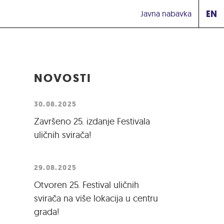
EN
Javna nabavka
NOVOSTI
30.08.2025
Završeno 25. izdanje Festivala
uličnih svirača!
29.08.2025
Otvoren 25. Festival uličnih
svirača na više lokacija u centru
grada!