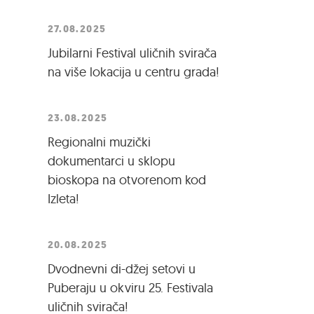
27.08.2025
Jubilarni Festival uličnih svirača
na više lokacija u centru grada!
23.08.2025
Regionalni muzički
dokumentarci u sklopu
bioskopa na otvorenom kod
Izleta!
20.08.2025
Dvodnevni di-džej setovi u
Puberaju u okviru 25. Festivala
uličnih svirača!