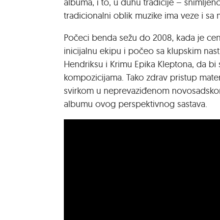
albuma, i to, u duhu tradicije – snimlje
tradicionalni oblik muzike ima veze i s
Počeci benda sežu do 2008, kada je centr
inicijalnu ekipu i počeo sa klupskim nast
Hendriksu i Krimu Epika Kleptona, da bi 
kompozicijama. Tako zdrav pristup materij
svirkom u neprevaziđenom novosadskom
albumu ovog perspektivnog sastava.