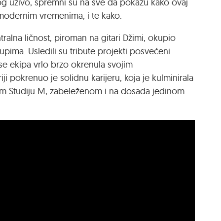
nog uživo, spremni su na sve da pokažu kako ovaj
a modernim vremenima, i te kako.
alna ličnost, piroman na gitari Džimi, okupio
upima. Usledili su tribute projekti posvećeni
se ekipa vrlo brzo okrenula svojim
i pokrenuo je solidnu karijeru, koja je kulminirala
 Studiju M, zabeleženom i na dosada jedinom