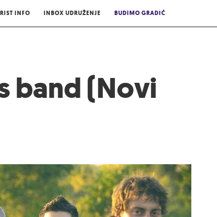
RIST INFO
INBOX UDRUŽENJE
BUDIMO GRADIĆ
es band (Novi