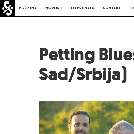
POČETNA
NOVOSTI
O FESTIVALU
KONTAKT
TU
Petting Blu
Sad/Srbija)