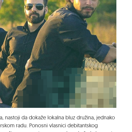
a, nastoji da dokaže lokalna bluz družina, jednako
orskom radu. Ponosni vlasnici debitantskog