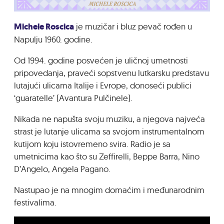
Michele Roscica
je muzičar i bluz pevač rođen u
Napulju 1960. godine.
Od 1994. godine posvećen je uličnoj umetnosti
pripovedanja, praveći sopstvenu lutkarsku predstavu
lutajući ulicama Italije i Evrope, donoseći publici
‘guaratelle’ (Avantura Pulčinele).
Nikada ne napušta svoju muziku, a njegova najveća
strast je lutanje ulicama sa svojom instrumentalnom
kutijom koju istovremeno svira. Radio je sa
umetnicima kao što su Zeffirelli, Beppe Barra, Nino
D’Angelo, Angela Pagano.
Nastupao je na mnogim domaćim i međunarodnim
festivalima.