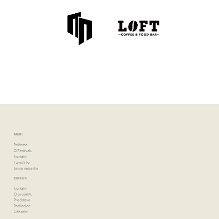
MENI
Početna
O Festivalu
Kontakt
Turist Info
Javna nabavka
CIRKUS
Kontakt
O projektu
Predstava
Radionice
Učesnici