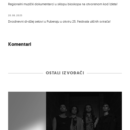
Regionalni muzički dokumentarci u sklopu bioskopa na otvorenom kod Izleta!
20.08.2025
Dvodnevni di-džej setovi u Puberaju u okviru 25. Festivala uličnih svirača!
Komentari
OSTALI IZVOĐAČI