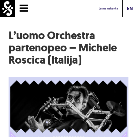
EN
POČETNA
Javna nabavka
NOVOSTI
L’uomo Orchestra
O FESTIVALU
partenopeo – Michele
Roscica (Italija)
KONTAKT
TURIST INFO
INBOX UDRUŽENJE
BUDIMO GRADIĆ