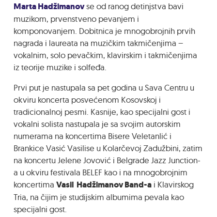
Marta Hadžimanov
se od ranog detinjstva bavi
muzikom, prvenstveno pevanjem i
komponovanjem. Dobitnica je mnogobrojnih prvih
nagrada i laureata na muzičkim takmičenjima –
vokalnim, solo pevačkim, klavirskim i takmičenjima
iz teorije muzike i solfeđa.
Prvi put je nastupala sa pet godina u Sava Centru u
okviru koncerta posvećenom Kosovskoj i
tradicionalnoj pesmi. Kasnije, kao specijalni gost i
vokalni solista nastupala je sa svojim autorskim
numerama na koncertima Bisere Veletanlić i
Brankice Vasić Vasilise u Kolarčevoj Zadužbini, zatim
na koncertu Jelene Jovović i Belgrade Jazz Junction-
a u okviru festivala BELEF kao i na mnogobrojnim
koncertima
Vasil Hadžimanov Band-a
i Klavirskog
Tria, na čijim je studijskim albumima pevala kao
specijalni gost.