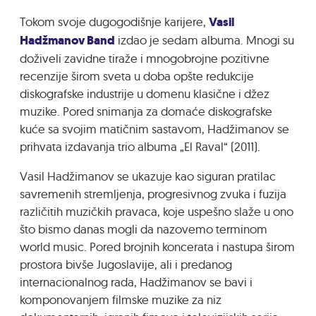
Tokom svoje dugogodišnje karijere,
Vasil
Hadžmanov Band
izdao je sedam albuma. Mnogi su
doživeli zavidne tiraže i mnogobrojne pozitivne
recenzije širom sveta u doba opšte redukcije
diskografske industrije u domenu klasične i džez
muzike. Pored snimanja za domaće diskografske
kuće sa svojim matičnim sastavom, Hadžimanov se
prihvata izdavanja trio albuma „El Raval“ (2011).
Vasil Hadžimanov se ukazuje kao siguran pratilac
savremenih stremljenja, progresivnog zvuka i fuzija
različitih muzičkih pravaca, koje uspešno slaže u ono
što bismo danas mogli da nazovemo terminom
world music. Pored brojnih koncerata i nastupa širom
prostora bivše Jugoslavije, ali i predanog
internacionalnog rada, Hadžimanov se bavi i
komponovanjem filmske muzike za niz