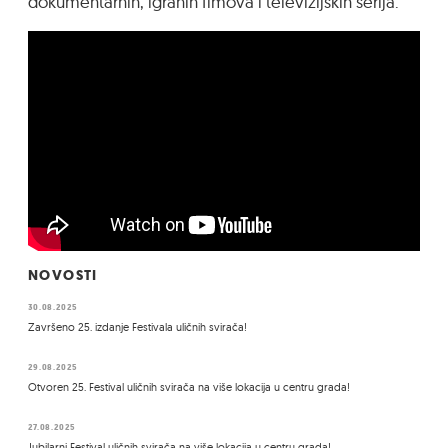
dokumentarnih, igranih fimova i televizijskih serija.
NOVOSTI
30.08.2025
Završeno 25. izdanje Festivala uličnih svirača!
29.08.2025
Otvoren 25. Festival uličnih svirača na više lokacija u centru grada!
27.08.2025
Jubilarni Festival uličnih svirača na više lokacija u centru grada!