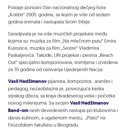
Postaje ponosni član nacionalnog dečjeg hora
„Kolibri“ 2005. godine, sa kojim je više od sedam
godina snimala i nastupala širom Srbije.
Saradjivala je na više muzičkih projekata među
kojima su: muzika za film „Na mlečnom putu“ Emira
Kusturice, muzika za film „Sestre“ Vladimira
Paskaljevića. Takođe, UN projekat i pesma „Reach
Out“ specijalno komponovana, snimljena i izvedena
za 70 godina od osnivanja Ujedinjenih Nacija.
Vasil Hadžimanov
pijanista, kompozitor, aranžer i
pedagog, nezaobilazna je, povezujuća karika
srpskog džeza, sa kraja dvadesetog veka i početka
novog milenijuma. Sa svojim
Vasil Hadžimanov
Band-om
ranih devedesetih nastupa po klubovima i
danas kultnom, a ugašenom mestu, „Plato“ na
Filozofskom fakultetu u Beogradu.