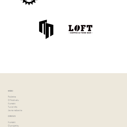
MENI
Početna
O Festivalu
Kontakt
Turist Info
Javna nabavka
CIRKUS
Kontakt
O projektu