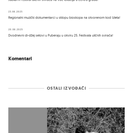
23.08.2025
Regionalni muzički dokumentarci u sklopu bioskopa na otvorenom kod Izleta!
20.08.2025
Dvodnevni di-džej setovi u Puberaju u okviru 25. Festivala uličnih svirača!
Komentari
OSTALI IZVOĐAČI