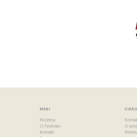
MENI
CIRK
Početna
Konta
O Festivalu
O pro
Kontakt
Predst