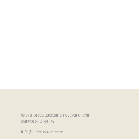
© sva prava zadržana Festival uličnih
svirača 2001-2025
info@ulicnisviraci.com