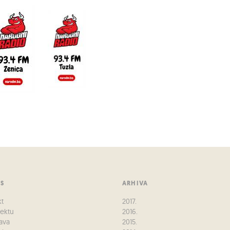
US
ARHIVA
kt
2017.
jektu
2016.
ava
2015.