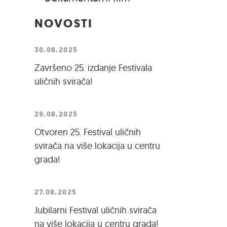
NOVOSTI
30.08.2025
Završeno 25. izdanje Festivala
uličnih svirača!
29.08.2025
Otvoren 25. Festival uličnih
svirača na više lokacija u centru
grada!
27.08.2025
Jubilarni Festival uličnih svirača
na više lokacija u centru grada!