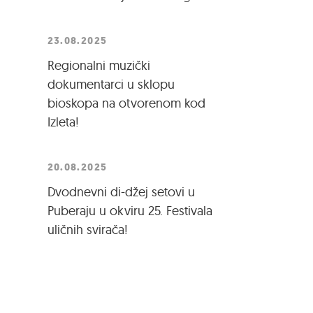
23.08.2025
Regionalni muzički
dokumentarci u sklopu
bioskopa na otvorenom kod
Izleta!
20.08.2025
Dvodnevni di-džej setovi u
Puberaju u okviru 25. Festivala
uličnih svirača!