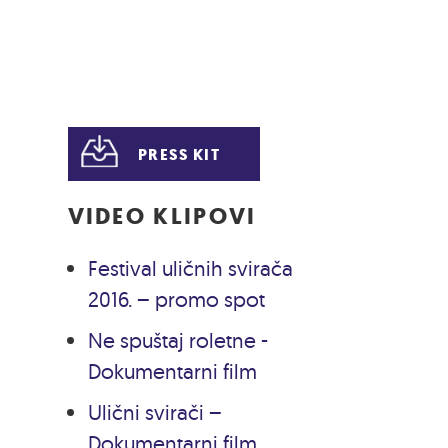
PRESS KIT
VIDEO KLIPOVI
Festival uličnih svirača
2016. – promo spot
Ne spuštaj roletne -
Dokumentarni film
Ulični svirači –
Dokumentarni film