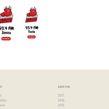
US
ARHIVA
kt
2017.
jektu
2016.
ava
2015.