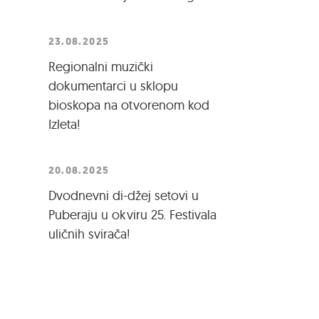
23.08.2025
Regionalni muzički
dokumentarci u sklopu
bioskopa na otvorenom kod
Izleta!
20.08.2025
Dvodnevni di-džej setovi u
Puberaju u okviru 25. Festivala
uličnih svirača!