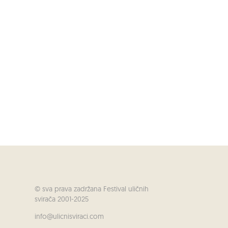
© sva prava zadržana Festival uličnih
svirača 2001-2025
info@ulicnisviraci.com