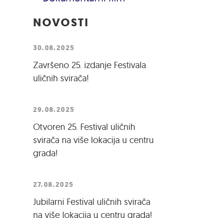
NOVOSTI
30.08.2025
Završeno 25. izdanje Festivala
uličnih svirača!
29.08.2025
Otvoren 25. Festival uličnih
svirača na više lokacija u centru
grada!
27.08.2025
Jubilarni Festival uličnih svirača
na više lokacija u centru grada!