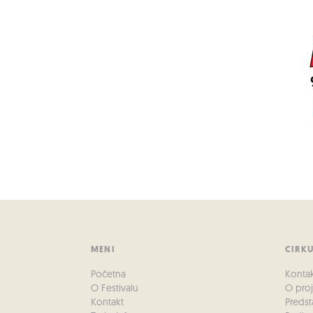
MENI
CIRK
Početna
Konta
O Festivalu
O pro
Kontakt
Predst