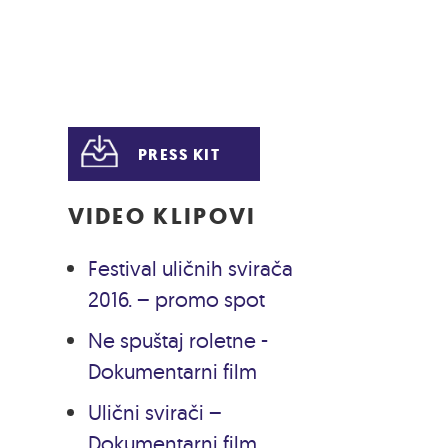
PRESS KIT
VIDEO KLIPOVI
Festival uličnih svirača
2016. – promo spot
Ne spuštaj roletne -
Dokumentarni film
Ulični svirači –
Dokumentarni film