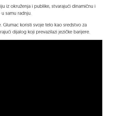
ju iz okruženja i publike, stvarajući dinamičnu i
e u samu radnju.
e. Glumac koristi svoje telo kao sredstvo za
ajući dijalog koji prevazilazi jezičke barijere.