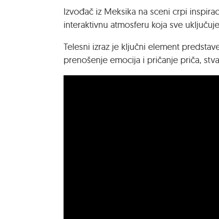
Izvođač iz Meksika na sceni crpi inspiraci
interaktivnu atmosferu koja sve uključuj
Telesni izraz je ključni element predstav
prenošenje emocija i pričanje priča, stvar