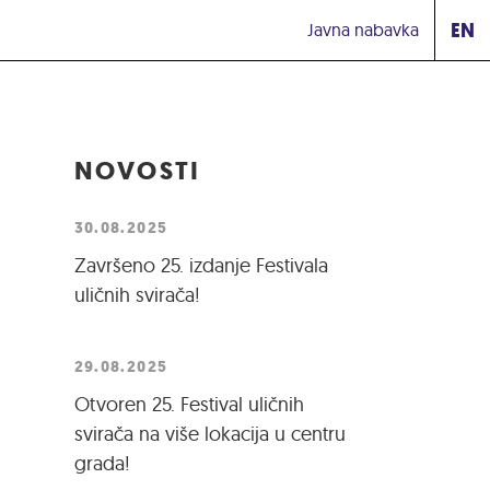
EN
Javna nabavka
NOVOSTI
30.08.2025
Završeno 25. izdanje Festivala
uličnih svirača!
29.08.2025
Otvoren 25. Festival uličnih
svirača na više lokacija u centru
grada!