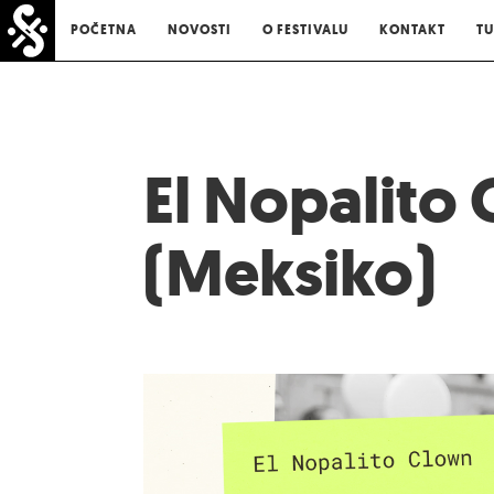
POČETNA
NOVOSTI
O FESTIVALU
KONTAKT
TU
El Nopalito
(Meksiko)