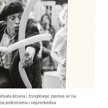
hvata klovna i žongliranje zasniva se na
edba jedinstvena i nepredvidiva.