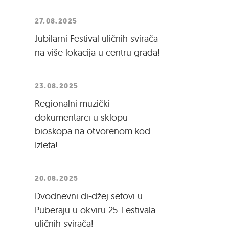
27.08.2025
Jubilarni Festival uličnih svirača
na više lokacija u centru grada!
23.08.2025
Regionalni muzički
dokumentarci u sklopu
bioskopa na otvorenom kod
Izleta!
20.08.2025
Dvodnevni di-džej setovi u
Puberaju u okviru 25. Festivala
uličnih svirača!