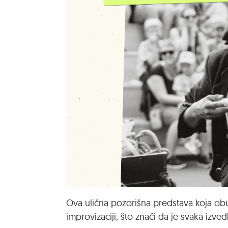
Ova ulična pozorišna predstava koja obu
improvizaciji, što znači da je svaka izv