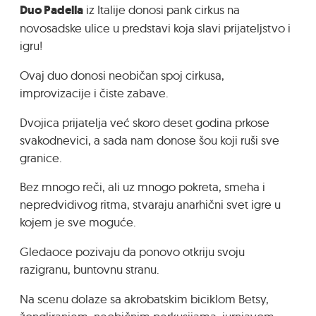
Duo Padella
iz Italije donosi pank cirkus na
novosadske ulice u predstavi koja slavi prijateljstvo i
igru!
Ovaj duo donosi neobičan spoj cirkusa,
improvizacije i čiste zabave.
Dvojica prijatelja već skoro deset godina prkose
svakodnevici, a sada nam donose šou koji ruši sve
granice.
Bez mnogo reči, ali uz mnogo pokreta, smeha i
nepredvidivog ritma, stvaraju anarhični svet igre u
kojem je sve moguće.
Gledaoce pozivaju da ponovo otkriju svoju
razigranu, buntovnu stranu.
Na scenu dolaze sa akrobatskim biciklom Betsy,