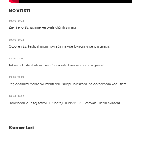
NOVOSTI
30.08.2025
Završeno 25. izdanje Festivala uličnih svirača!
29.08.2025
Otvoren 25. Festival uličnih svirača na više lokacija u centru grada!
27.08.2025
Jubilarni Festival uličnih svirača na više lokacija u centru grada!
23.08.2025
Regionalni muzički dokumentarci u sklopu bioskopa na otvorenom kod Izleta!
20.08.2025
Dvodnevni di-džej setovi u Puberaju u okviru 25. Festivala uličnih svirača!
Komentari