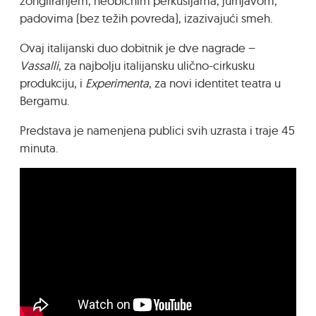
žongliranjem, neobičnim perkusijama, jurnjavom,
padovima (bez težih povreda), izazivajući smeh.
Ovaj italijanski duo dobitnik je dve nagrade –
Vassalli
, za najbolju italijansku ulično-cirkusku
produkciju, i
Experimenta
, za novi identitet teatra u
Bergamu.
Predstava je namenjena publici svih uzrasta i traje 45
minuta.