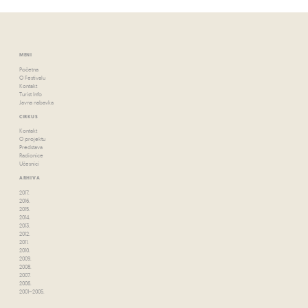
MENI
Početna
O Festivalu
Kontakt
Turist Info
Javna nabavka
CIRKUS
Kontakt
O projektu
Predstava
Radionice
Učesnici
ARHIVA
2017.
2016.
2015.
2014.
2013.
2012.
2011.
2010.
2009.
2008.
2007.
2006.
2001–2005.