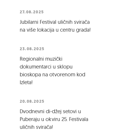
27.08.2025
Jubilarni Festival uličnih svirača
na više lokacija u centru grada!
23.08.2025
Regionalni muzički
dokumentarci u sklopu
bioskopa na otvorenom kod
Izleta!
20.08.2025
Dvodnevni di-džej setovi u
Puberaju u okviru 25. Festivala
uličnih svirača!