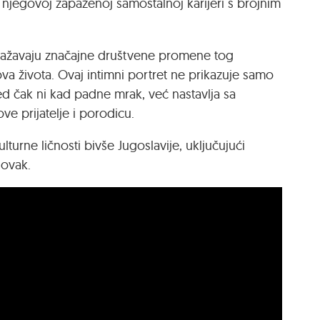
o njegovoj zapaženoj samostalnoj karijeri s brojnim
ražavaju značajne društvene promene tog
ova života. Ovaj intimni portret ne prikazuje samo
d čak ni kad padne mrak, već nastavlja
sa
e prijatelje i porodicu.
lturne ličnosti bivše Jugoslavije, uključujući
Novak.