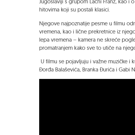
Jugoslaviji s grupom Lačni Franz, kao i 
hitovima koji su postali klasici.
Njegove najpoznatije pesme u filmu od
vremena, kao i lične prekretnice iz njeg
lepa vremena – kamera ne skreće pogle
promatranjem kako sve to utiče na njegov
U filmu se pojavljuju i važne muzičke i ku
Đorđa Balaševića, Branka Đurića i Gabi 