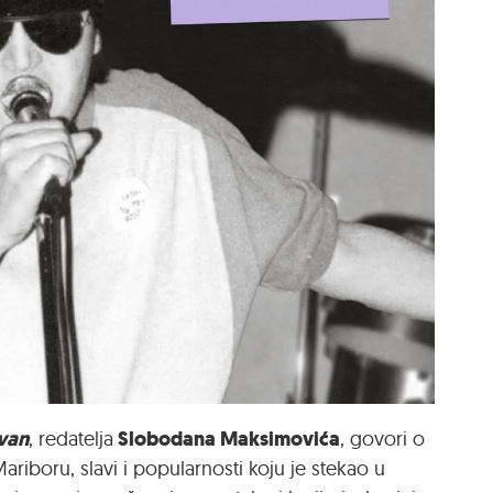
van
Slobodana Maksimovića
, redatelja
,
govori o
riboru, slavi i popularnosti
koju je stekao u