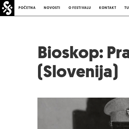
POČETNA
NOVOSTI
O FESTIVALU
KONTAKT
TU
Bioskop: Pr
(Slovenija)