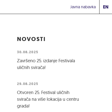
EN
Javna nabavka
NOVOSTI
30.08.2025
Završeno 25. izdanje Festivala
uličnih svirača!
29.08.2025
Otvoren 25. Festival uličnih
svirača na više lokacija u centru
grada!