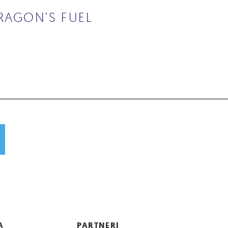
RAGON’S FUEL
A
PARTNERI