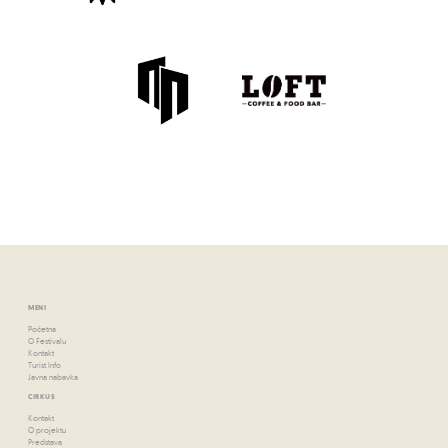
MENI
Početna
O Festivalu
Kontakt
Turist Info
Javna nabavka
CIRKUS
Kontakt
O projektu
Predstava