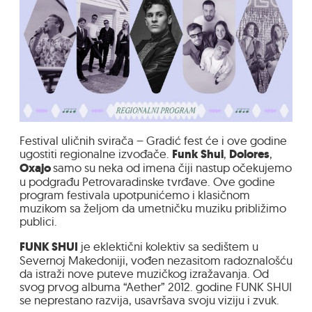
Festival uličnih svirača – Gradić fest će i ove godine
ugostiti regionalne izvođače.
Funk Shui
,
Dolores
,
Oxajo
samo su neka od imena čiji nastup očekujemo
u podgrađu Petrovaradinske tvrđave. Ove godine
program festivala upotpunićemo i klasičnom
muzikom sa željom da umetničku muziku približimo
publici.
FUNK SHUI
je eklektični kolektiv sa sedištem u
Severnoj Makedoniji, vođen nezasitom radoznalošću
da istraži nove puteve muzičkog izražavanja. Od
svog prvog albuma “Aether” 2012. godine FUNK SHUI
se neprestano razvija, usavršava svoju viziju i zvuk.