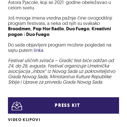
Astora Pjacole, koji se 2021. godine obeležavao u
celom svetu.
Još mnoga imena vredna pažnje čine ovogodišnji
program festivala, a neka od njih su svakako
Broodmen
,
Pop Hor Radio
,
Duo Fuego
,
Kreativni
pogon
i
Duo Fuego
.
Do sada objavljeni program možete pogledati na
sajtu putem
linka
.
Festival uličnih svirača – Gradić fest biće održan od
24. do 26. avgusta. Festival organizuje Umetnička
asocijacija „Inbox“ iz Novog Sada uz pokroviteljstvo
Grada Novog Sada, Ministarstva Kulture Republike
Srbije i Uprave za privredu Grada Novog Sada.
PRESS KIT
VIDEO KLIPOVI