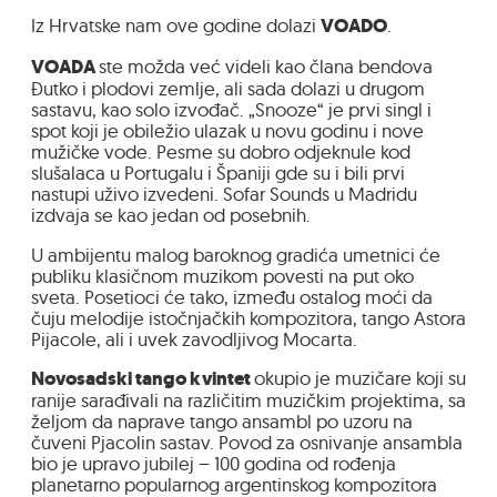
Iz Hrvatske nam ove godine dolazi
VOADO
.
VOADA
ste možda već videli kao člana bendova
Đutko i plodovi zemlje, ali sada dolazi u drugom
sastavu, kao solo izvođač. „Snooze“ je prvi singl i
spot koji je obiležio ulazak u novu godinu i nove
mužičke vode. Pesme su dobro odjeknule kod
slušalaca u Portugalu i Španiji gde su i bili prvi
nastupi uživo izvedeni. Sofar Sounds u Madridu
izdvaja se kao jedan od posebnih.
U ambijentu malog baroknog gradića umetnici će
publiku klasičnom muzikom povesti na put oko
sveta. Posetioci će tako, između ostalog moći da
čuju melodije istočnjačkih kompozitora, tango Astora
Pijacole, ali i uvek zavodljivog Mocarta.
Novosadski tango kvintet
okupio je muzičare koji su
ranije sarađivali na različitim muzičkim projektima, sa
željom da naprave tango ansambl po uzoru na
čuveni Pjacolin sastav. Povod za osnivanje ansambla
bio je upravo jubilej – 100 godina od rođenja
planetarno popularnog argentinskog kompozitora