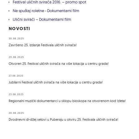
Festival uličnih svirača 2016. – promo spot
Ne spuštaj roletne - Dokumentarni film
Ulični svirači – Dokumentarni film
NOVOSTI
30.08.2025
Završeno 25. izdanje Festivala uličnih svirača!
29.08.2025
Otvoren 25. Festival uličnih svirača na više lokacija u centru grada!
27.08.2025
Jubilarni Festival uličnih svirača na više lokacija u centru grada!
23.08.2025
Regionalni muzički dokumentarci u sklopu bioskopa na otvorenom kod Izleta!
20.08.2025
Dvodnevni di-džej setovi u Puberaju u okviru 25. Festivala uličnih svirača!