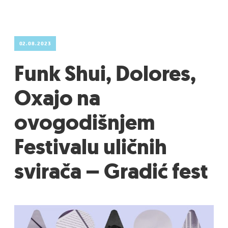
02.08.2023
Funk Shui, Dolores,
Oxajo na
ovogodišnjem
Festivalu uličnih
svirača – Gradić fest