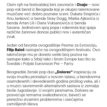
Osim njih na festivalskoj bini zasviraće i
Oxajo
– novi
pop-rok bend iz Beograda koji je okupio talentovane
muzičare već dobro poznate sceni: Dukata Strajnića i
Anu Janković iz benda Stray Dogg, Marka Ajkovića iz
benda Artan Lili i Daria Vuksanovića iz benda
Savana. Jedinstven spoj popa i rokenrola koji spaja
različite žanrove donosi publici nov i autentičan
zvuk.
Jedan od favorita ovogodišnje Pesme za Evroviziju,
Filip Baloš
nastupiće na ovogodišnjem festivalu. Ovo
takmičenje mu je donelo veliki broj poziva na
nastupe kako u Srbiji tako i širom Evrope kao što su
Švedski i Poljski Eurovision Pre – Party.
Beogradski ženski pop duo
„Dolores“
inspiraciju za
svoju muziku pronalazi u novom talasu, u bendovima
osamdesetih i devedesetih godina prošlog veka, ali i
u muzici savremenih alternativnih sastava iz zemalja
bivše Jugoslavije. U svojim pesmama, Dolores se
posvećuje temama svakodnevice, baveći se
pretežno stvarnim problemima i osećajima
zamišljenih likova.