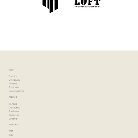
MENI
Početna
O Festivalu
Kontakt
Turist Info
Javna nabavka
CIRKUS
Kontakt
O projektu
Predstava
Radionice
Učesnici
ARHIVA
2017.
2016.