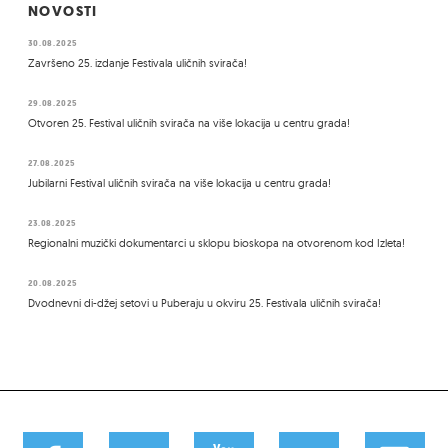
NOVOSTI
30.08.2025
Završeno 25. izdanje Festivala uličnih svirača!
29.08.2025
Otvoren 25. Festival uličnih svirača na više lokacija u centru grada!
27.08.2025
Jubilarni Festival uličnih svirača na više lokacija u centru grada!
23.08.2025
Regionalni muzički dokumentarci u sklopu bioskopa na otvorenom kod Izleta!
20.08.2025
Dvodnevni di-džej setovi u Puberaju u okviru 25. Festivala uličnih svirača!