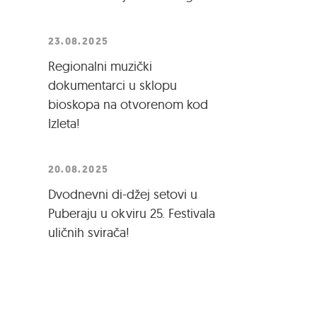
23.08.2025
Regionalni muzički
dokumentarci u sklopu
bioskopa na otvorenom kod
Izleta!
20.08.2025
Dvodnevni di-džej setovi u
Puberaju u okviru 25. Festivala
uličnih svirača!