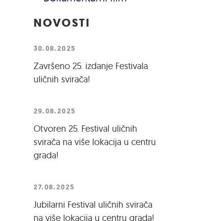
NOVOSTI
30.08.2025
Završeno 25. izdanje Festivala
uličnih svirača!
29.08.2025
Otvoren 25. Festival uličnih
svirača na više lokacija u centru
grada!
27.08.2025
Jubilarni Festival uličnih svirača
na više lokacija u centru grada!