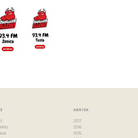
US
ARHIVA
kt
2017.
jektu
2016.
ava
2015.