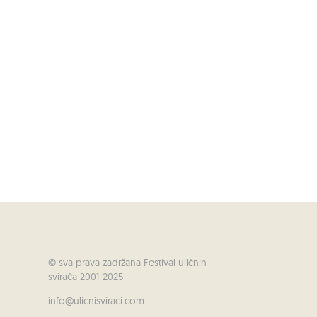
© sva prava zadržana Festival uličnih
svirača 2001-2025
info@ulicnisviraci.com