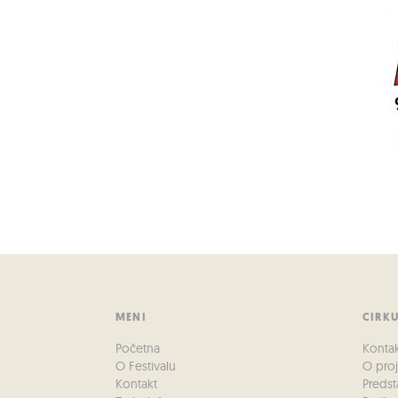
MENI
CIRK
Početna
Konta
O Festivalu
O pro
Kontakt
Predst