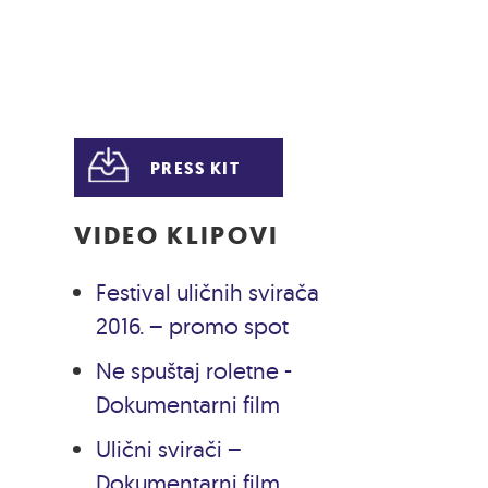
PRESS KIT
VIDEO KLIPOVI
Festival uličnih svirača
2016. – promo spot
Ne spuštaj roletne -
Dokumentarni film
Ulični svirači –
Dokumentarni film