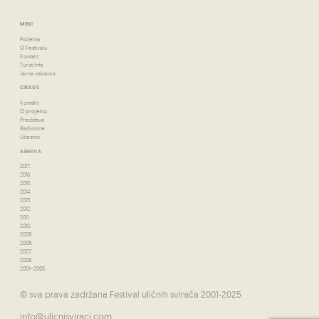
MENI
Početna
O Festivalu
Kontakt
Turist Info
Javna nabavka
CIRKUS
Kontakt
O projektu
Predstava
Radionice
Učesnici
ARHIVA
2017.
2016.
2015.
2014.
2013.
2012.
2011.
2010.
2009.
2008.
2007.
2006.
2001–2005.
© sva prava zadržana Festival uličnih svirača 2001-2025
info@ulicnisviraci.com