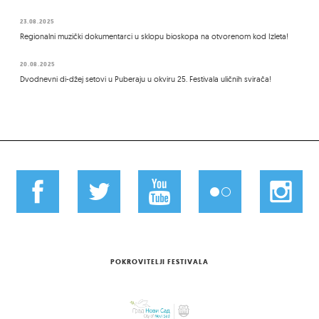
23.08.2025
Regionalni muzički dokumentarci u sklopu bioskopa na otvorenom kod Izleta!
20.08.2025
Dvodnevni di-džej setovi u Puberaju u okviru 25. Festivala uličnih svirača!
POKROVITELJI FESTIVALA