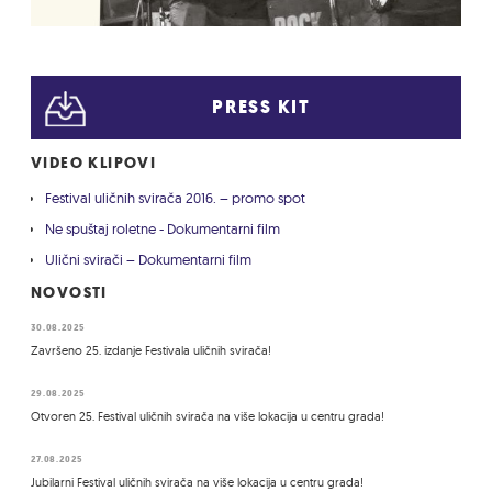
PRESS KIT
VIDEO KLIPOVI
Festival uličnih svirača 2016. – promo spot
Ne spuštaj roletne - Dokumentarni film
Ulični svirači – Dokumentarni film
NOVOSTI
30.08.2025
Završeno 25. izdanje Festivala uličnih svirača!
29.08.2025
Otvoren 25. Festival uličnih svirača na više lokacija u centru grada!
27.08.2025
Jubilarni Festival uličnih svirača na više lokacija u centru grada!