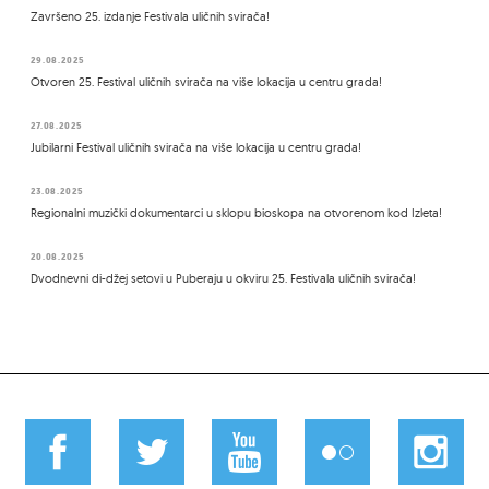
Završeno 25. izdanje Festivala uličnih svirača!
29.08.2025
Otvoren 25. Festival uličnih svirača na više lokacija u centru grada!
27.08.2025
Jubilarni Festival uličnih svirača na više lokacija u centru grada!
23.08.2025
Regionalni muzički dokumentarci u sklopu bioskopa na otvorenom kod Izleta!
20.08.2025
Dvodnevni di-džej setovi u Puberaju u okviru 25. Festivala uličnih svirača!