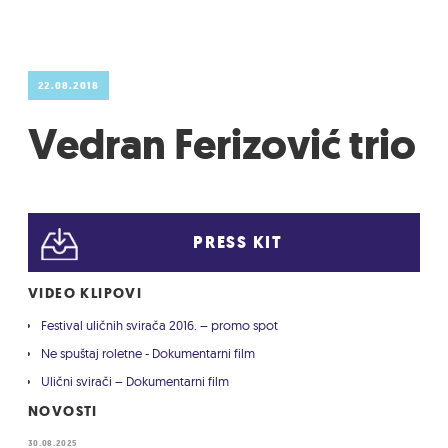
22.08.2018
Vedran Ferizović trio
PRESS KIT
VIDEO KLIPOVI
Festival uličnih svirača 2016. – promo spot
Ne spuštaj roletne - Dokumentarni film
Ulični svirači – Dokumentarni film
NOVOSTI
30.08.2025