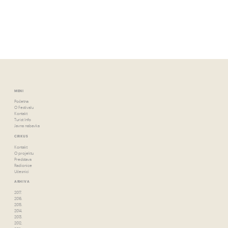
MENI
Početna
O Festivalu
Kontakt
Turist Info
Javna nabavka
CIRKUS
Kontakt
O projektu
Predstava
Radionice
Učesnici
ARHIVA
2017.
2016.
2015.
2014.
2013.
2012.