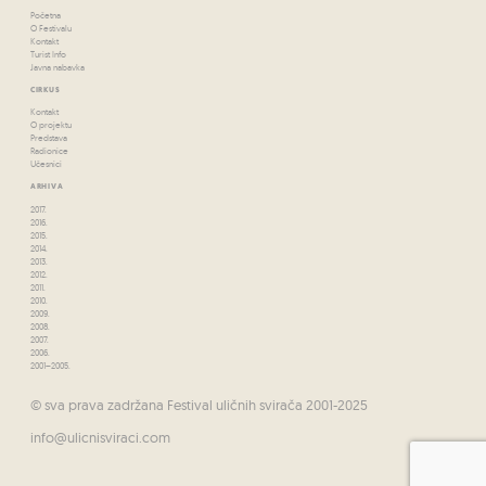
Početna
O Festivalu
Kontakt
Turist Info
Javna nabavka
CIRKUS
Kontakt
O projektu
Predstava
Radionice
Učesnici
ARHIVA
2017.
2016.
2015.
2014.
2013.
2012.
2011.
2010.
2009.
2008.
2007.
2006.
2001–2005.
© sva prava zadržana Festival uličnih svirača 2001-2025
info@ulicnisviraci.com