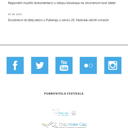
Regionalni muzički dokumentarci u sklopu bioskopa na otvorenom kod Izleta!
20.08.2025
Dvodnevni di-džej setovi u Puberaju u okviru 25. Festivala uličnih svirača!
POKROVITELJI FESTIVALA