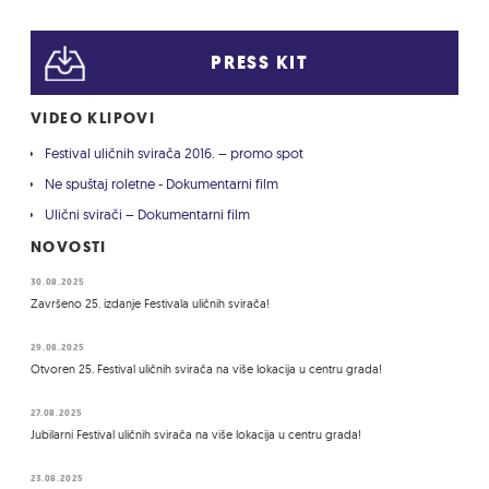
PRESS KIT
VIDEO KLIPOVI
Festival uličnih svirača 2016. – promo spot
Ne spuštaj roletne - Dokumentarni film
Ulični svirači – Dokumentarni film
NOVOSTI
30.08.2025
Završeno 25. izdanje Festivala uličnih svirača!
29.08.2025
Otvoren 25. Festival uličnih svirača na više lokacija u centru grada!
27.08.2025
Jubilarni Festival uličnih svirača na više lokacija u centru grada!
23.08.2025