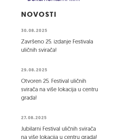
NOVOSTI
30.08.2025
Završeno 25. izdanje Festivala
uličnih svirača!
29.08.2025
Otvoren 25. Festival uličnih
svirača na više lokacija u centru
grada!
27.08.2025
Jubilarni Festival uličnih svirača
na više lokacija u centru grada!