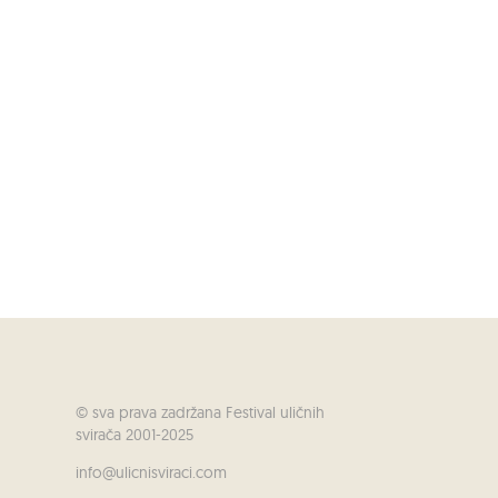
© sva prava zadržana Festival uličnih
svirača 2001-2025
info@ulicnisviraci.com