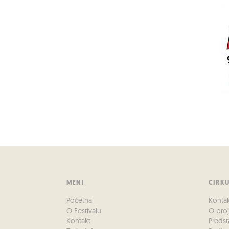
MENI
CIRK
Početna
Konta
O Festivalu
O pro
Kontakt
Predst