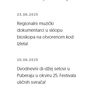
23.08.2025
Regionalni muzički
dokumentarci u sklopu
bioskopa na otvorenom kod
Izleta!
20.08.2025
Dvodnevni di-džej setovi u
Puberaju u okviru 25. Festivala
uličnih svirača!