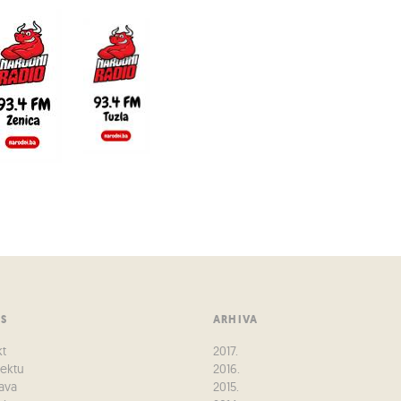
US
ARHIVA
kt
2017.
jektu
2016.
ava
2015.