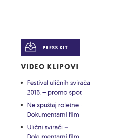
PRESS KIT
VIDEO KLIPOVI
Festival uličnih svirača
2016. – promo spot
Ne spuštaj roletne -
Dokumentarni film
Ulični svirači –
Dokumentarni film