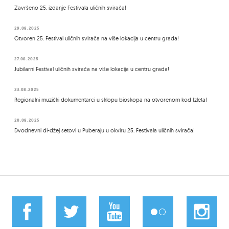
Završeno 25. izdanje Festivala uličnih svirača!
29.08.2025
Otvoren 25. Festival uličnih svirača na više lokacija u centru grada!
27.08.2025
Jubilarni Festival uličnih svirača na više lokacija u centru grada!
23.08.2025
Regionalni muzički dokumentarci u sklopu bioskopa na otvorenom kod Izleta!
20.08.2025
Dvodnevni di-džej setovi u Puberaju u okviru 25. Festivala uličnih svirača!