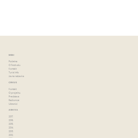
MENI
Početna
O Festivalu
Kontakt
Turist Info
Javna nabavka
CIRKUS
Kontakt
O projektu
Predstava
Radionice
Učesnici
ARHIVA
2017.
2016.
2015.
2014.
2013.
2012.