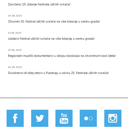
Završeno 25. izdanje Festivala uličnih svirača!
29.08.2025
Otvoren 25. Festival uličnih svirača na više lokacija u centru grada!
27.08.2025
Jubilarni Festival uličnih svirača na više lokacija u centru grada!
23.08.2025
Regionalni muzički dokumentarci u sklopu bioskopa na otvorenom kod Izleta!
20.08.2025
Dvodnevni di-džej setovi u Puberaju u okviru 25. Festivala uličnih svirača!