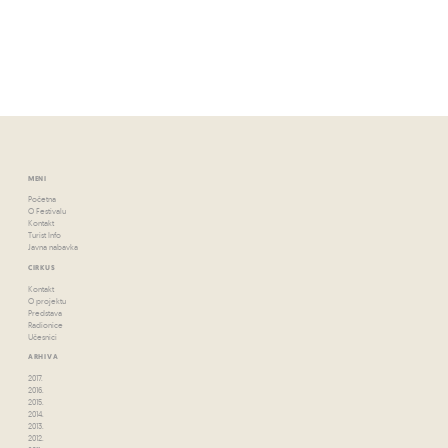
MENI
Početna
O Festivalu
Kontakt
Turist Info
Javna nabavka
CIRKUS
Kontakt
O projektu
Predstava
Radionice
Učesnici
ARHIVA
2017.
2016.
2015.
2014.
2013.
2012.