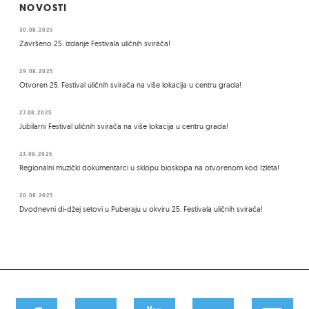
NOVOSTI
30.08.2025
Završeno 25. izdanje Festivala uličnih svirača!
29.08.2025
Otvoren 25. Festival uličnih svirača na više lokacija u centru grada!
27.08.2025
Jubilarni Festival uličnih svirača na više lokacija u centru grada!
23.08.2025
Regionalni muzički dokumentarci u sklopu bioskopa na otvorenom kod Izleta!
20.08.2025
Dvodnevni di-džej setovi u Puberaju u okviru 25. Festivala uličnih svirača!