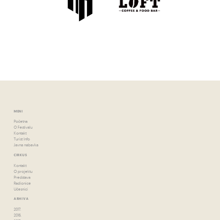
MENI
Početna
O Festivalu
Kontakt
Turist Info
Javna nabavka
CIRKUS
Kontakt
O projektu
Predstava
Radionice
Učesnici
ARHIVA
2017.
2016.