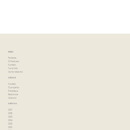
MENI
Početna
O Festivalu
Kontakt
Turist Info
Javna nabavka
CIRKUS
Kontakt
O projektu
Predstava
Radionice
Učesnici
ARHIVA
2017.
2016.
2015.
2014.
2013.
2012.