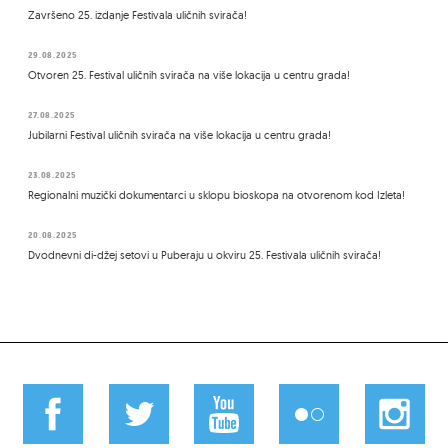
Završeno 25. izdanje Festivala uličnih svirača!
29.08.2025
Otvoren 25. Festival uličnih svirača na više lokacija u centru grada!
27.08.2025
Jubilarni Festival uličnih svirača na više lokacija u centru grada!
23.08.2025
Regionalni muzički dokumentarci u sklopu bioskopa na otvorenom kod Izleta!
20.08.2025
Dvodnevni di-džej setovi u Puberaju u okviru 25. Festivala uličnih svirača!