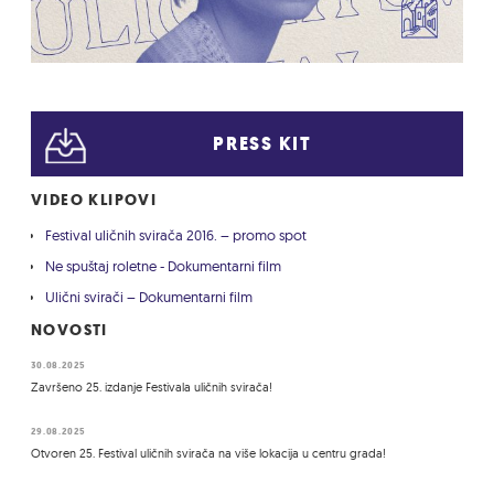
PRESS KIT
VIDEO KLIPOVI
Festival uličnih svirača 2016. – promo spot
Ne spuštaj roletne - Dokumentarni film
Ulični svirači – Dokumentarni film
NOVOSTI
30.08.2025
Završeno 25. izdanje Festivala uličnih svirača!
29.08.2025
Otvoren 25. Festival uličnih svirača na više lokacija u centru grada!