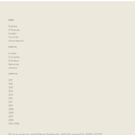
MENI
Početna
O Festivalu
Kontakt
Turist Info
Javna nabavka
CIRKUS
Kontakt
O projektu
Predstava
Radionice
Učesnici
ARHIVA
2017.
2016.
2015.
2014.
2013.
2012.
2011.
2010.
2009.
2008.
2007.
2006.
2001–2005.
© sva prava zadržana Festival uličnih svirača 2001-2025