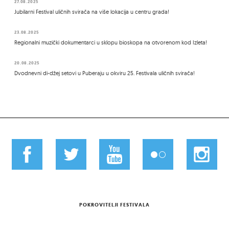
27.08.2025
Jubilarni Festival uličnih svirača na više lokacija u centru grada!
23.08.2025
Regionalni muzički dokumentarci u sklopu bioskopa na otvorenom kod Izleta!
20.08.2025
Dvodnevni di-džej setovi u Puberaju u okviru 25. Festivala uličnih svirača!
POKROVITELJI FESTIVALA