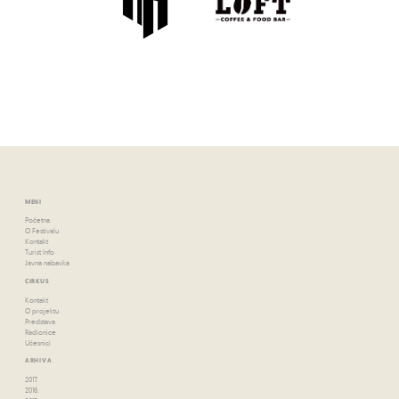
MENI
Početna
O Festivalu
Kontakt
Turist Info
Javna nabavka
CIRKUS
Kontakt
O projektu
Predstava
Radionice
Učesnici
ARHIVA
2017.
2016.