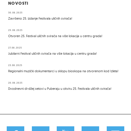
NOVOSTI
30.08.2025
Završeno 25. izdanje Festivala uličnih svirača!
29.08.2025
Otvoren 25. Festival uličnih svirača na više lokacija u centru grada!
27.08.2025
Jubilarni Festival uličnih svirača na više lokacija u centru grada!
23.08.2025
Regionalni muzički dokumentarci u sklopu bioskopa na otvorenom kod Izleta!
20.08.2025
Dvodnevni di-džej setovi u Puberaju u okviru 25. Festivala uličnih svirača!