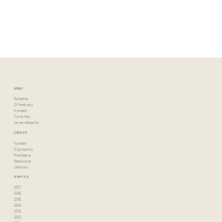
MENI
Početna
O Festivalu
Kontakt
Turist Info
Javna nabavka
CIRKUS
Kontakt
O projektu
Predstava
Radionice
Učesnici
ARHIVA
2017.
2016.
2015.
2014.
2013.
2012.