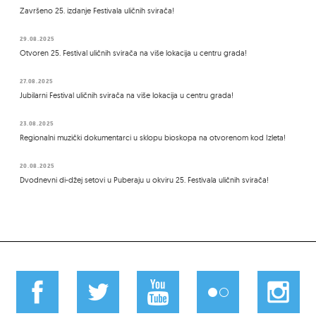
Završeno 25. izdanje Festivala uličnih svirača!
29.08.2025
Otvoren 25. Festival uličnih svirača na više lokacija u centru grada!
27.08.2025
Jubilarni Festival uličnih svirača na više lokacija u centru grada!
23.08.2025
Regionalni muzički dokumentarci u sklopu bioskopa na otvorenom kod Izleta!
20.08.2025
Dvodnevni di-džej setovi u Puberaju u okviru 25. Festivala uličnih svirača!