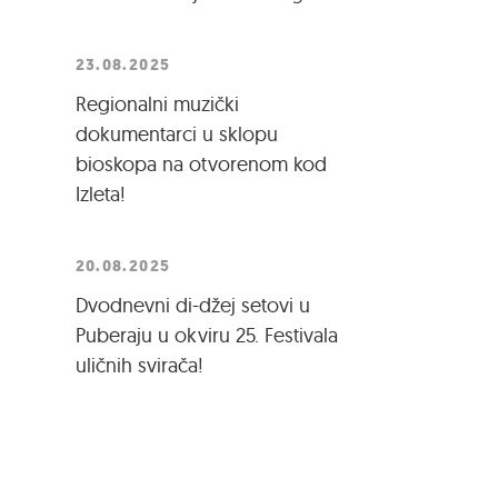
23.08.2025
Regionalni muzički
dokumentarci u sklopu
bioskopa na otvorenom kod
Izleta!
20.08.2025
Dvodnevni di-džej setovi u
Puberaju u okviru 25. Festivala
uličnih svirača!