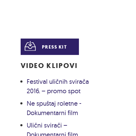
PRESS KIT
VIDEO KLIPOVI
Festival uličnih svirača
2016. – promo spot
Ne spuštaj roletne -
Dokumentarni film
Ulični svirači –
Dokumentarni film