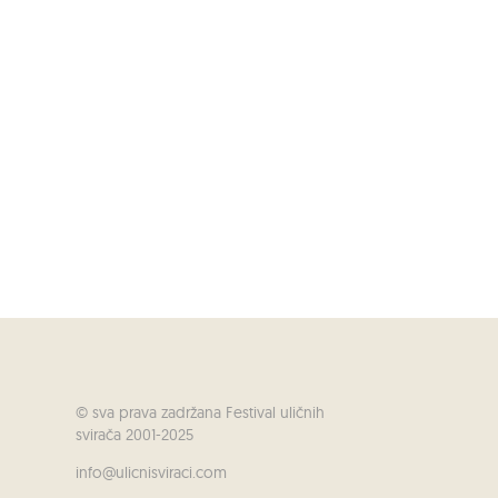
© sva prava zadržana Festival uličnih
svirača 2001-2025
info@ulicnisviraci.com