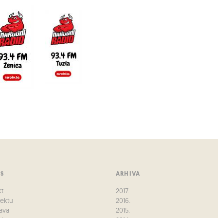
US
ARHIVA
kt
2017.
jektu
2016.
ava
2015.