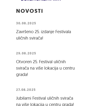
NOVOSTI
30.08.2025
Završeno 25. izdanje Festivala
uličnih svirača!
29.08.2025
Otvoren 25. Festival uličnih
svirača na više lokacija u centru
grada!
27.08.2025
Jubilarni Festival uličnih svirača
na više lokacija u centru grada!