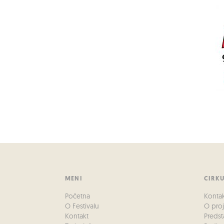
MENI
CIRK
Početna
Konta
O Festivalu
O pro
Kontakt
Predst