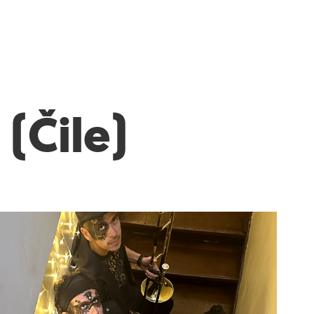
(Čile)