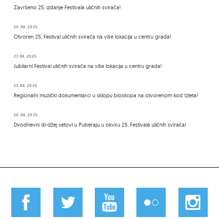
Završeno 25. izdanje Festivala uličnih svirača!
29.08.2025
Otvoren 25. Festival uličnih svirača na više lokacija u centru grada!
27.08.2025
Jubilarni Festival uličnih svirača na više lokacija u centru grada!
23.08.2025
Regionalni muzički dokumentarci u sklopu bioskopa na otvorenom kod Izleta!
20.08.2025
Dvodnevni di-džej setovi u Puberaju u okviru 25. Festivala uličnih svirača!