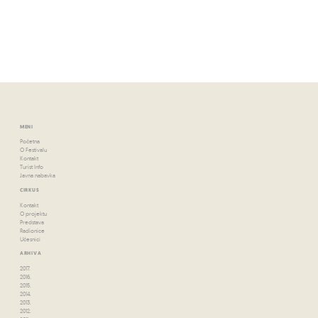
MENI
Početna
O Festivalu
Kontakt
Turist Info
Javna nabavka
CIRKUS
Kontakt
O projektu
Predstava
Radionice
Učesnici
ARHIVA
2017.
2016.
2015.
2014.
2013.
2012.