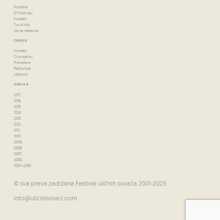
Početna
O Festivalu
Kontakt
Turist Info
Javna nabavka
CIRKUS
Kontakt
O projektu
Predstava
Radionice
Učesnici
ARHIVA
2017.
2016.
2015.
2014.
2013.
2012.
2011.
2010.
2009.
2008.
2007.
2006.
2001–2005.
© sva prava zadržana Festival uličnih svirača 2001-2025
info@ulicnisviraci.com