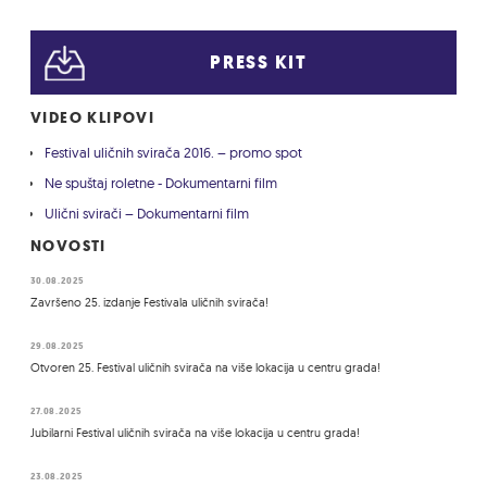
PRESS KIT
VIDEO KLIPOVI
Festival uličnih svirača 2016. – promo spot
Ne spuštaj roletne - Dokumentarni film
Ulični svirači – Dokumentarni film
NOVOSTI
30.08.2025
Završeno 25. izdanje Festivala uličnih svirača!
29.08.2025
Otvoren 25. Festival uličnih svirača na više lokacija u centru grada!
27.08.2025
Jubilarni Festival uličnih svirača na više lokacija u centru grada!
23.08.2025