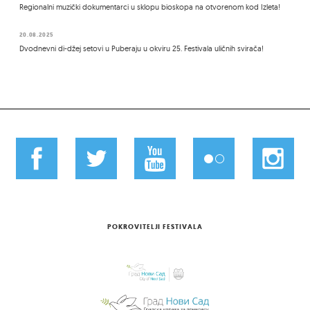
Regionalni muzički dokumentarci u sklopu bioskopa na otvorenom kod Izleta!
20.08.2025
Dvodnevni di-džej setovi u Puberaju u okviru 25. Festivala uličnih svirača!
POKROVITELJI FESTIVALA