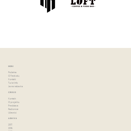
MENI
Početna
O Festivalu
Kontakt
Turist Info
Javna nabavka
CIRKUS
Kontakt
O projektu
Predstava
Radionice
Učesnici
ARHIVA
2017.
2016.