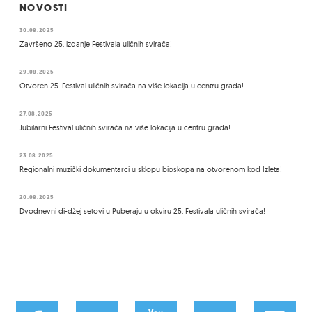
NOVOSTI
30.08.2025
Završeno 25. izdanje Festivala uličnih svirača!
29.08.2025
Otvoren 25. Festival uličnih svirača na više lokacija u centru grada!
27.08.2025
Jubilarni Festival uličnih svirača na više lokacija u centru grada!
23.08.2025
Regionalni muzički dokumentarci u sklopu bioskopa na otvorenom kod Izleta!
20.08.2025
Dvodnevni di-džej setovi u Puberaju u okviru 25. Festivala uličnih svirača!