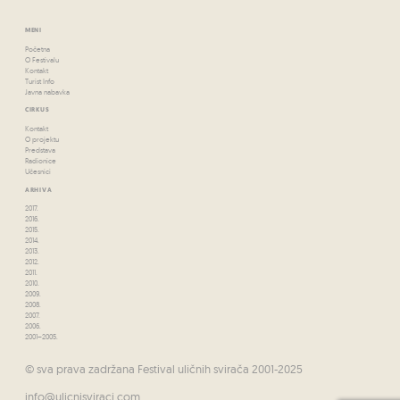
MENI
Početna
O Festivalu
Kontakt
Turist Info
Javna nabavka
CIRKUS
Kontakt
O projektu
Predstava
Radionice
Učesnici
ARHIVA
2017.
2016.
2015.
2014.
2013.
2012.
2011.
2010.
2009.
2008.
2007.
2006.
2001–2005.
© sva prava zadržana Festival uličnih svirača 2001-2025
info@ulicnisviraci.com