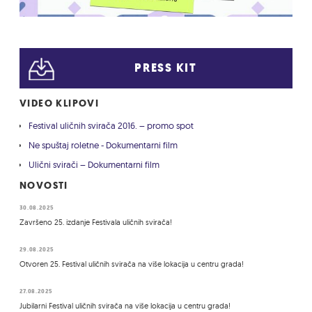
PRESS KIT
VIDEO KLIPOVI
Festival uličnih svirača 2016. – promo spot
Ne spuštaj roletne - Dokumentarni film
Ulični svirači – Dokumentarni film
NOVOSTI
30.08.2025
Završeno 25. izdanje Festivala uličnih svirača!
29.08.2025
Otvoren 25. Festival uličnih svirača na više lokacija u centru grada!
27.08.2025
Jubilarni Festival uličnih svirača na više lokacija u centru grada!