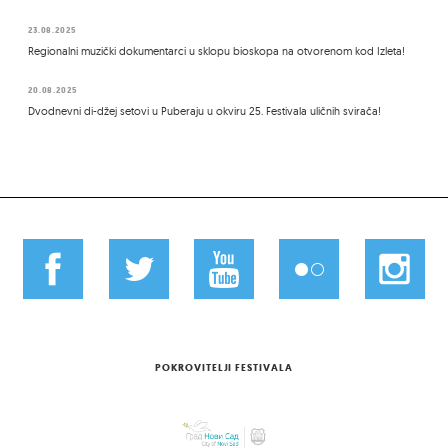
23.08.2025
Regionalni muzički dokumentarci u sklopu bioskopa na otvorenom kod Izleta!
20.08.2025
Dvodnevni di-džej setovi u Puberaju u okviru 25. Festivala uličnih svirača!
POKROVITELJI FESTIVALA