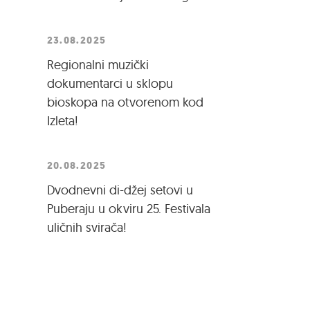
23.08.2025
Regionalni muzički
dokumentarci u sklopu
bioskopa na otvorenom kod
Izleta!
20.08.2025
Dvodnevni di-džej setovi u
Puberaju u okviru 25. Festivala
uličnih svirača!