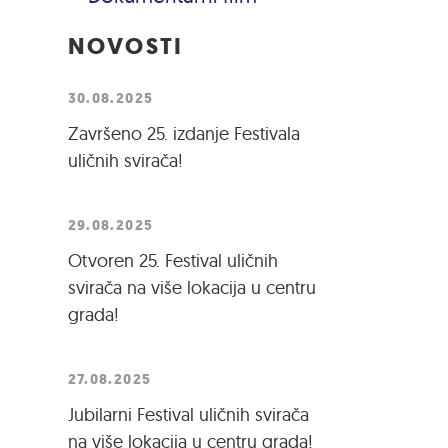
NOVOSTI
30.08.2025
Završeno 25. izdanje Festivala
uličnih svirača!
29.08.2025
Otvoren 25. Festival uličnih
svirača na više lokacija u centru
grada!
27.08.2025
Jubilarni Festival uličnih svirača
na više lokacija u centru grada!