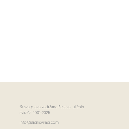
© sva prava zadržana Festival uličnih
svirača 2001-2025
info@ulicnisviraci.com