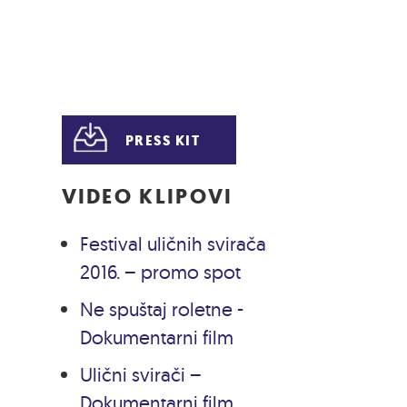
PRESS KIT
VIDEO KLIPOVI
Festival uličnih svirača
2016. – promo spot
Ne spuštaj roletne -
Dokumentarni film
Ulični svirači –
Dokumentarni film