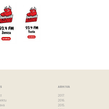
US
ARHIVA
kt
2017.
jektu
2016.
ava
2015.