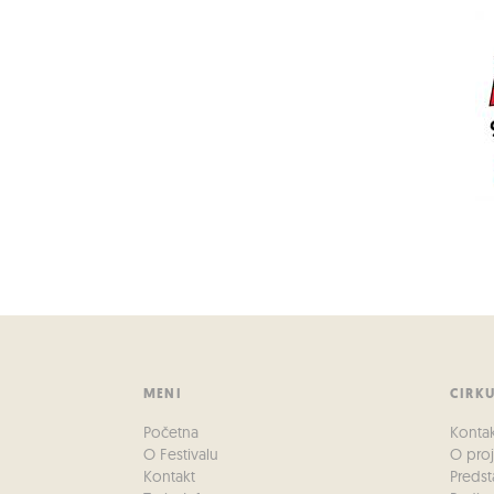
MENI
CIRK
Početna
Konta
O Festivalu
O pro
Kontakt
Predst