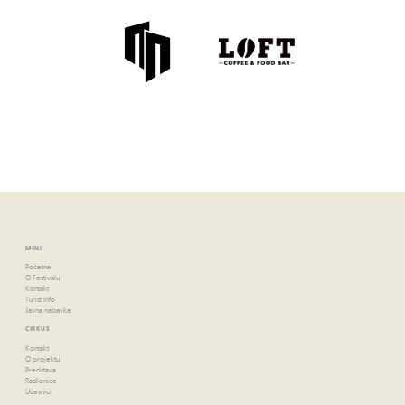
MENI
Početna
O Festivalu
Kontakt
Turist Info
Javna nabavka
CIRKUS
Kontakt
O projektu
Predstava
Radionice
Učesnici