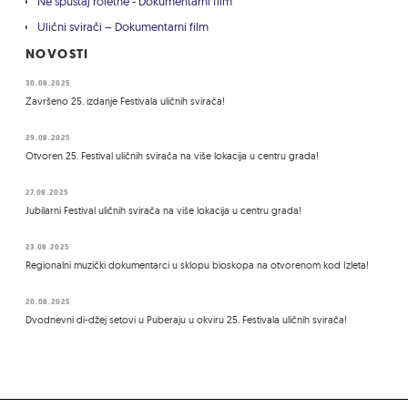
Ne spuštaj roletne - Dokumentarni film
Ulični svirači – Dokumentarni film
NOVOSTI
30.08.2025
Završeno 25. izdanje Festivala uličnih svirača!
29.08.2025
Otvoren 25. Festival uličnih svirača na više lokacija u centru grada!
27.08.2025
Jubilarni Festival uličnih svirača na više lokacija u centru grada!
23.08.2025
Regionalni muzički dokumentarci u sklopu bioskopa na otvorenom kod Izleta!
20.08.2025
Dvodnevni di-džej setovi u Puberaju u okviru 25. Festivala uličnih svirača!