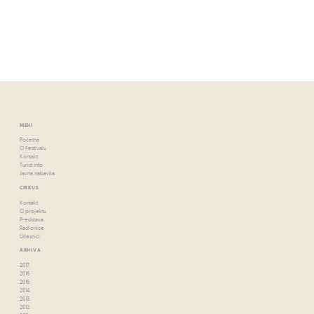
MENI
Početna
O Festivalu
Kontakt
Turist Info
Javna nabavka
CIRKUS
Kontakt
O projektu
Predstava
Radionice
Učesnici
ARHIVA
2017.
2016.
2015.
2014.
2013.
2012.