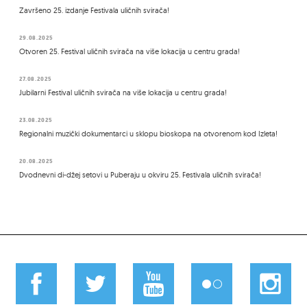
Završeno 25. izdanje Festivala uličnih svirača!
29.08.2025
Otvoren 25. Festival uličnih svirača na više lokacija u centru grada!
27.08.2025
Jubilarni Festival uličnih svirača na više lokacija u centru grada!
23.08.2025
Regionalni muzički dokumentarci u sklopu bioskopa na otvorenom kod Izleta!
20.08.2025
Dvodnevni di-džej setovi u Puberaju u okviru 25. Festivala uličnih svirača!