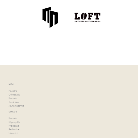
MENI
Početna
O Festivalu
Kontakt
Turist Info
Javna nabavka
CIRKUS
Kontakt
O projektu
Predstava
Radionice
Učesnici