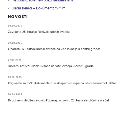
Ne spuštaj roletne - Dokumentarni film
Ulični svirači – Dokumentarni film
NOVOSTI
30.08.2025
Završeno 25. izdanje Festivala uličnih svirača!
29.08.2025
Otvoren 25. Festival uličnih svirača na više lokacija u centru grada!
27.08.2025
Jubilarni Festival uličnih svirača na više lokacija u centru grada!
23.08.2025
Regionalni muzički dokumentarci u sklopu bioskopa na otvorenom kod Izleta!
20.08.2025
Dvodnevni di-džej setovi u Puberaju u okviru 25. Festivala uličnih svirača!