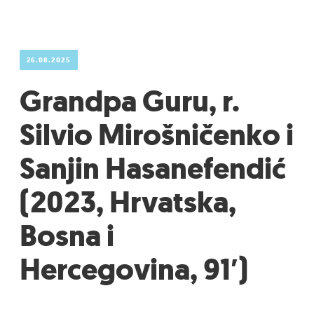
26.08.2025
Grandpa Guru, r.
Silvio Mirošničenko i
Sanjin Hasanefendić
(2023, Hrvatska,
Bosna i
Hercegovina, 91′)