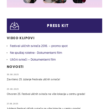
PRESS KIT
VIDEO KLIPOVI
Festival uličnih svirača 2016. – promo spot
Ne spuštaj roletne - Dokumentarni film
Ulični svirači – Dokumentarni film
NOVOSTI
30.08.2025
Završeno 25. izdanje Festivala uličnih svirača!
29.08.2025
Otvoren 25. Festival uličnih svirača na više lokacija u centru grada!
27.08.2025
Jubilarni Festival uličnih svirača na više lokacija u centru grada!