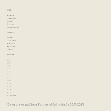
MENI
Početna
O Festivalu
Kontakt
Turist Info
Javna nabavka
CIRKUS
Kontakt
O projektu
Predstava
Radionice
Učesnici
ARHIVA
2017.
2016.
2015.
2014.
2013.
2012.
2011.
2010.
2009.
2008.
2007.
2006.
2001–2005.
© sva prava zadržana Festival uličnih svirača 2001-2025