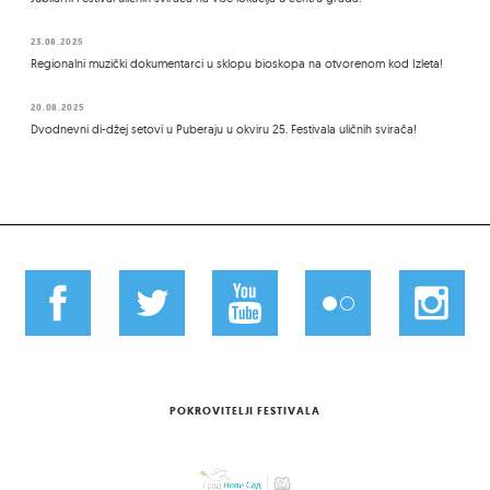
23.08.2025
Regionalni muzički dokumentarci u sklopu bioskopa na otvorenom kod Izleta!
20.08.2025
Dvodnevni di-džej setovi u Puberaju u okviru 25. Festivala uličnih svirača!
POKROVITELJI FESTIVALA