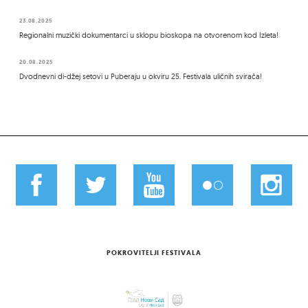
23.08.2025
Regionalni muzički dokumentarci u sklopu bioskopa na otvorenom kod Izleta!
20.08.2025
Dvodnevni di-džej setovi u Puberaju u okviru 25. Festivala uličnih svirača!
POKROVITELJI FESTIVALA