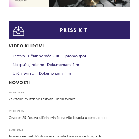
PRESS KIT
VIDEO KLIPOVI
Festival uličnih svirača 2016. – promo spot
Ne spuštaj roletne - Dokumentarni film
Ulični svirači – Dokumentarni film
NOVOSTI
30.08.2025
Završeno 25. izdanje Festivala uličnih svirača!
29.08.2025
Otvoren 25. Festival uličnih svirača na više lokacija u centru grada!
27.08.2025
Jubilarni Festival uličnih svirača na više lokacija u centru grada!