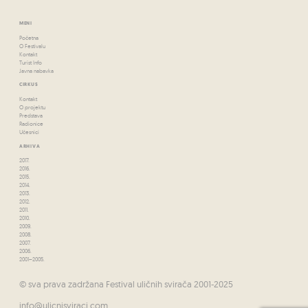
MENI
Početna
O Festivalu
Kontakt
Turist Info
Javna nabavka
CIRKUS
Kontakt
O projektu
Predstava
Radionice
Učesnici
ARHIVA
2017.
2016.
2015.
2014.
2013.
2012.
2011.
2010.
2009.
2008.
2007.
2006.
2001–2005.
© sva prava zadržana Festival uličnih svirača 2001-2025
info@ulicnisviraci.com