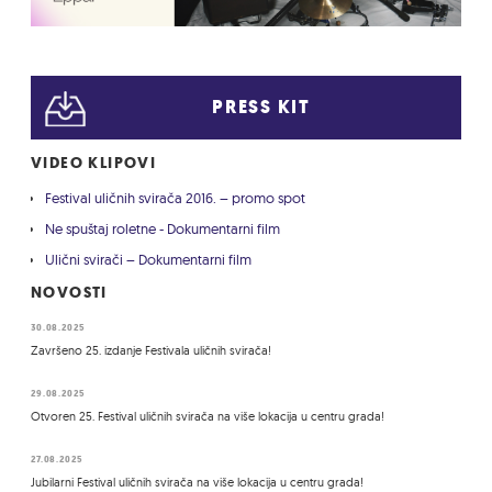
PRESS KIT
VIDEO KLIPOVI
Festival uličnih svirača 2016. – promo spot
Ne spuštaj roletne - Dokumentarni film
Ulični svirači – Dokumentarni film
NOVOSTI
30.08.2025
Završeno 25. izdanje Festivala uličnih svirača!
29.08.2025
Otvoren 25. Festival uličnih svirača na više lokacija u centru grada!
27.08.2025
Jubilarni Festival uličnih svirača na više lokacija u centru grada!