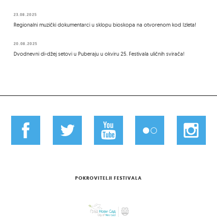
23.08.2025
Regionalni muzički dokumentarci u sklopu bioskopa na otvorenom kod Izleta!
20.08.2025
Dvodnevni di-džej setovi u Puberaju u okviru 25. Festivala uličnih svirača!
POKROVITELJI FESTIVALA