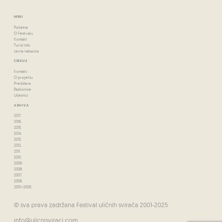
MENI
Početna
O Festivalu
Kontakt
Turist Info
Javna nabavka
CIRKUS
Kontakt
O projektu
Predstava
Radionice
Učesnici
ARHIVA
2017.
2016.
2015.
2014.
2013.
2012.
2011.
2010.
2009.
2008.
2007.
2006.
2001–2005.
© sva prava zadržana Festival uličnih svirača 2001-2025
info@ulicnisviraci.com