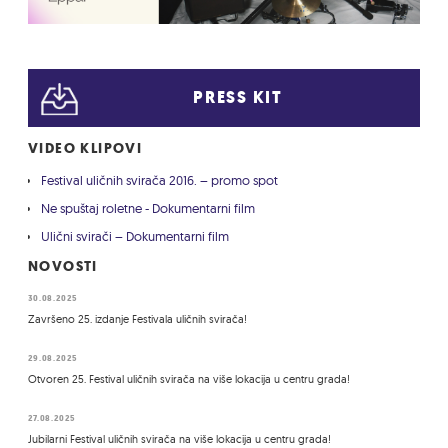
PRESS KIT
VIDEO KLIPOVI
Festival uličnih svirača 2016. – promo spot
Ne spuštaj roletne - Dokumentarni film
Ulični svirači – Dokumentarni film
NOVOSTI
30.08.2025
Završeno 25. izdanje Festivala uličnih svirača!
29.08.2025
Otvoren 25. Festival uličnih svirača na više lokacija u centru grada!
27.08.2025
Jubilarni Festival uličnih svirača na više lokacija u centru grada!