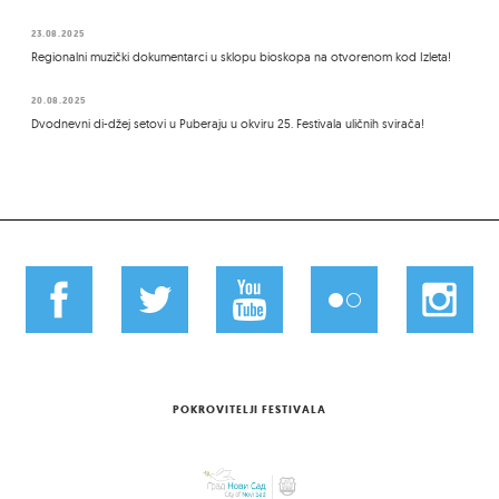
23.08.2025
Regionalni muzički dokumentarci u sklopu bioskopa na otvorenom kod Izleta!
20.08.2025
Dvodnevni di-džej setovi u Puberaju u okviru 25. Festivala uličnih svirača!
POKROVITELJI FESTIVALA