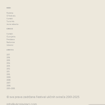
MENI
Početna
O Festivalu
Kontakt
Turist Info
Javna nabavka
CIRKUS
Kontakt
O projektu
Predstava
Radionice
Učesnici
ARHIVA
2017.
2016.
2015.
2014.
2013.
2012.
2011.
2010.
2009.
2008.
2007.
2006.
2001–2005.
© sva prava zadržana Festival uličnih svirača 2001-2025
info@ulicnisviraci.com