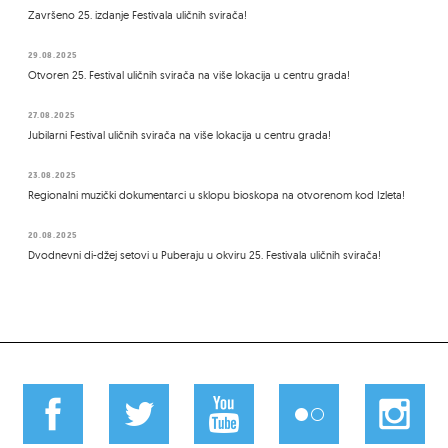
Završeno 25. izdanje Festivala uličnih svirača!
29.08.2025
Otvoren 25. Festival uličnih svirača na više lokacija u centru grada!
27.08.2025
Jubilarni Festival uličnih svirača na više lokacija u centru grada!
23.08.2025
Regionalni muzički dokumentarci u sklopu bioskopa na otvorenom kod Izleta!
20.08.2025
Dvodnevni di-džej setovi u Puberaju u okviru 25. Festivala uličnih svirača!