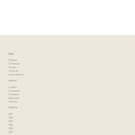
MENI
Početna
O Festivalu
Kontakt
Turist Info
Javna nabavka
CIRKUS
Kontakt
O projektu
Predstava
Radionice
Učesnici
ARHIVA
2017.
2016.
2015.
2014.
2013.
2012.