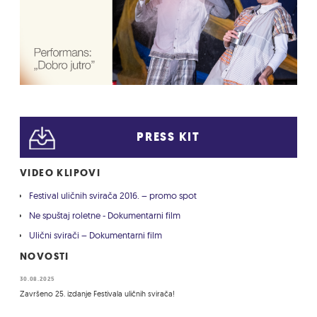
PRESS KIT
VIDEO KLIPOVI
Festival uličnih svirača 2016. – promo spot
Ne spuštaj roletne - Dokumentarni film
Ulični svirači – Dokumentarni film
NOVOSTI
30.08.2025
Završeno 25. izdanje Festivala uličnih svirača!