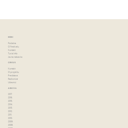
MENI
Početna
O Festivalu
Kontakt
Turist Info
Javna nabavka
CIRKUS
Kontakt
O projektu
Predstava
Radionice
Učesnici
ARHIVA
2017.
2016.
2015.
2014.
2013.
2012.
2011.
2010.
2009.
2008.