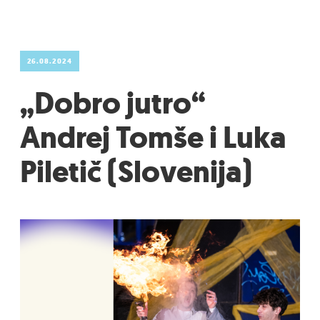
26.08.2024
„Dobro jutro“
Andrej Tomše i Luka
Piletič (Slovenija)