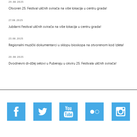
29.08.2025
Otvoren 25. Festival uličnih svirača na više lokacija u centru grada!
27.08.2025
Jubilarni Festival uličnih svirača na više lokacija u centru grada!
23.08.2025
Regionalni muzički dokumentarci u sklopu bioskopa na otvorenom kod Izleta!
20.08.2025
Dvodnevni di-džej setovi u Puberaju u okviru 25. Festivala uličnih svirača!