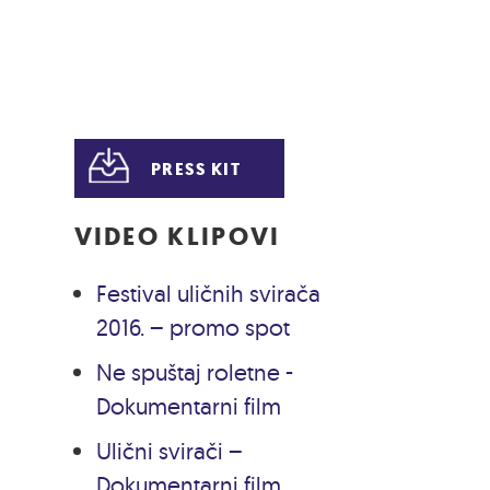
PRESS KIT
VIDEO KLIPOVI
Festival uličnih svirača
2016. – promo spot
Ne spuštaj roletne -
Dokumentarni film
Ulični svirači –
Dokumentarni film