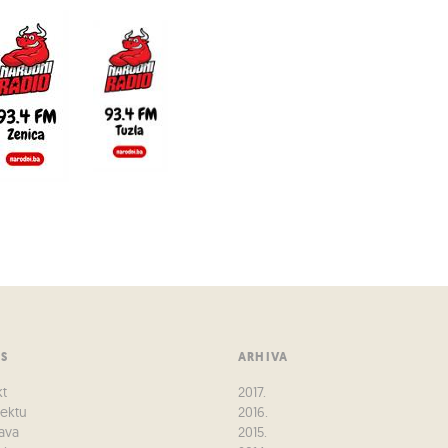
US
ARHIVA
kt
2017.
jektu
2016.
ava
2015.