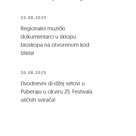
23.08.2025
Regionalni muzički
dokumentarci u sklopu
bioskopa na otvorenom kod
Izleta!
20.08.2025
Dvodnevni di-džej setovi u
Puberaju u okviru 25. Festivala
uličnih svirača!