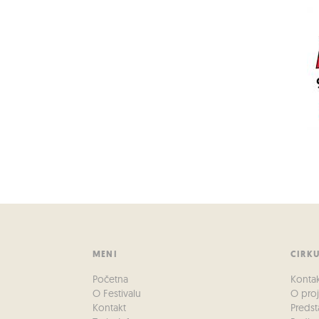
MENI
CIRK
Početna
Konta
O Festivalu
O pro
Kontakt
Predst