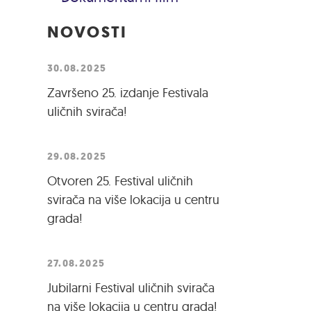
NOVOSTI
30.08.2025
Završeno 25. izdanje Festivala
uličnih svirača!
29.08.2025
Otvoren 25. Festival uličnih
svirača na više lokacija u centru
grada!
27.08.2025
Jubilarni Festival uličnih svirača
na više lokacija u centru grada!