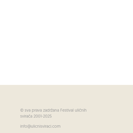
© sva prava zadržana Festival uličnih
svirača 2001-2025
info@ulicnisviraci.com