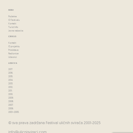
MENI
Početna
O Festivalu
Kontakt
Turist Info
Javna nabavka
CIRKUS
Kontakt
O projektu
Predstava
Radionice
Učesnici
ARHIVA
2017.
2016.
2015.
2014.
2013.
2012.
2011.
2010.
2009.
2008.
2007.
2006.
2001–2005.
© sva prava zadržana Festival uličnih svirača 2001-2025
info@ulicnisviraci.com