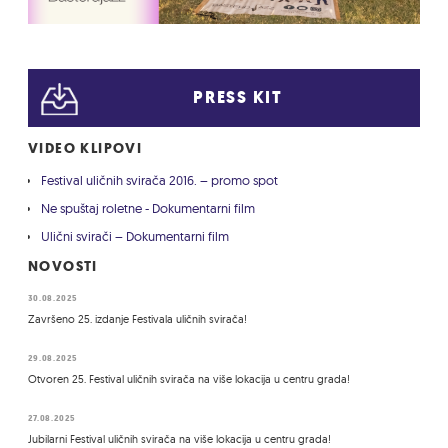
PRESS KIT
VIDEO KLIPOVI
Festival uličnih svirača 2016. – promo spot
Ne spuštaj roletne - Dokumentarni film
Ulični svirači – Dokumentarni film
NOVOSTI
30.08.2025
Završeno 25. izdanje Festivala uličnih svirača!
29.08.2025
Otvoren 25. Festival uličnih svirača na više lokacija u centru grada!
27.08.2025
Jubilarni Festival uličnih svirača na više lokacija u centru grada!