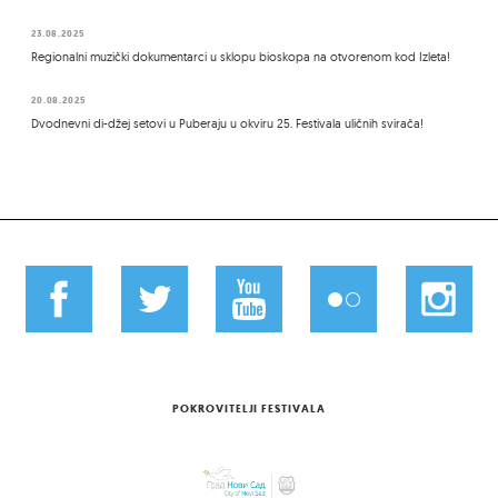
23.08.2025
Regionalni muzički dokumentarci u sklopu bioskopa na otvorenom kod Izleta!
20.08.2025
Dvodnevni di-džej setovi u Puberaju u okviru 25. Festivala uličnih svirača!
POKROVITELJI FESTIVALA