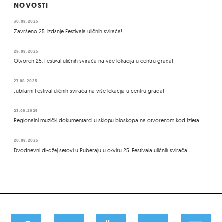
NOVOSTI
30.08.2025
Završeno 25. izdanje Festivala uličnih svirača!
29.08.2025
Otvoren 25. Festival uličnih svirača na više lokacija u centru grada!
27.08.2025
Jubilarni Festival uličnih svirača na više lokacija u centru grada!
23.08.2025
Regionalni muzički dokumentarci u sklopu bioskopa na otvorenom kod Izleta!
20.08.2025
Dvodnevni di-džej setovi u Puberaju u okviru 25. Festivala uličnih svirača!