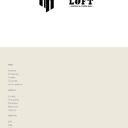
MENI
Početna
O Festivalu
Kontakt
Turist Info
Javna nabavka
CIRKUS
Kontakt
O projektu
Predstava
Radionice
Učesnici
ARHIVA
2017.
2016.