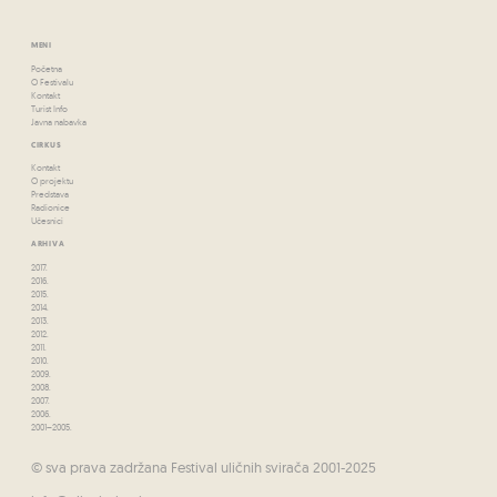
MENI
Početna
O Festivalu
Kontakt
Turist Info
Javna nabavka
CIRKUS
Kontakt
O projektu
Predstava
Radionice
Učesnici
ARHIVA
2017.
2016.
2015.
2014.
2013.
2012.
2011.
2010.
2009.
2008.
2007.
2006.
2001–2005.
© sva prava zadržana Festival uličnih svirača 2001-2025