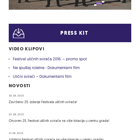
PRESS KIT
VIDEO KLIPOVI
Festival uličnih svirača 2016. – promo spot
Ne spuštaj roletne - Dokumentarni film
Ulični svirači – Dokumentarni film
NOVOSTI
30.08.2025
Završeno 25. izdanje Festivala uličnih svirača!
29.08.2025
Otvoren 25. Festival uličnih svirača na više lokacija u centru grada!
27.08.2025
Jubilarni Festival uličnih svirača na više lokacija u centru grada!