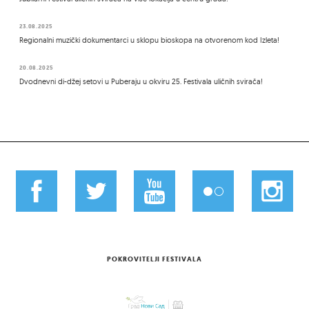
23.08.2025
Regionalni muzički dokumentarci u sklopu bioskopa na otvorenom kod Izleta!
20.08.2025
Dvodnevni di-džej setovi u Puberaju u okviru 25. Festivala uličnih svirača!
POKROVITELJI FESTIVALA