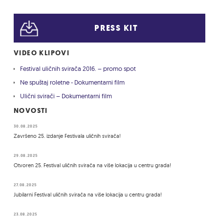
PRESS KIT
VIDEO KLIPOVI
Festival uličnih svirača 2016. – promo spot
Ne spuštaj roletne - Dokumentarni film
Ulični svirači – Dokumentarni film
NOVOSTI
30.08.2025
Završeno 25. izdanje Festivala uličnih svirača!
29.08.2025
Otvoren 25. Festival uličnih svirača na više lokacija u centru grada!
27.08.2025
Jubilarni Festival uličnih svirača na više lokacija u centru grada!
23.08.2025