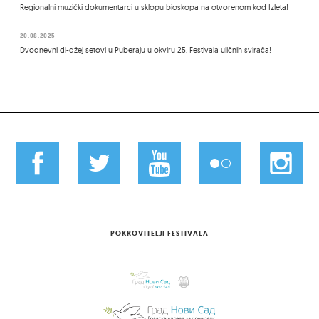
Regionalni muzički dokumentarci u sklopu bioskopa na otvorenom kod Izleta!
20.08.2025
Dvodnevni di-džej setovi u Puberaju u okviru 25. Festivala uličnih svirača!
POKROVITELJI FESTIVALA