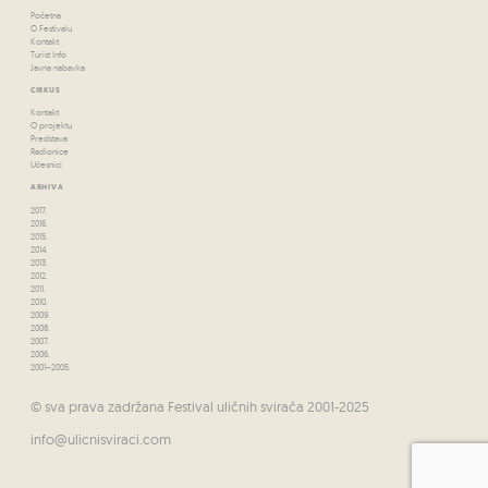
Početna
O Festivalu
Kontakt
Turist Info
Javna nabavka
CIRKUS
Kontakt
O projektu
Predstava
Radionice
Učesnici
ARHIVA
2017.
2016.
2015.
2014.
2013.
2012.
2011.
2010.
2009.
2008.
2007.
2006.
2001–2005.
© sva prava zadržana Festival uličnih svirača 2001-2025
info@ulicnisviraci.com